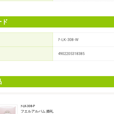
ード
ｱ-LK-308-W
4902205318385
品
ｱ-LK-308-P
フエルアルバム 婚礼