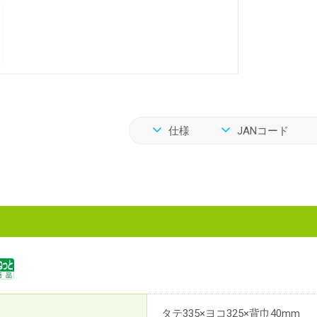
仕様
JANコード
タテ335×ヨコ325×背巾40mm