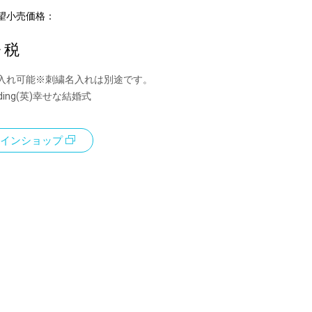
望小売価格：
+ 税
入れ可能※刺繍名入れは別途です。
dding(英)幸せな結婚式
インショップ