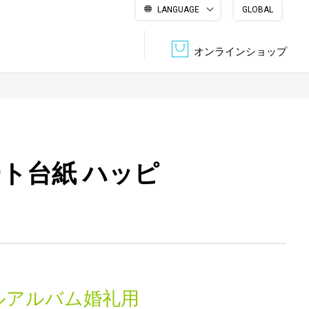
LANGUAGE
GLOBAL
English
繁體中文
简体中文
한국어
日本語
オンラインショップ
文書管理・機密抹消
会社概要
収納・整理用品
ファニチャー
ート台紙 ハッピ
DPS（データ・プリント・サービス）
認証一覧
筆記具
パソコン周辺機器
サステナブルな紙器製品「asue（あすえ）」
ボード用品
事務用品
キャラクター・
学童用品
シリーズ商品
ルアルバム婚礼用