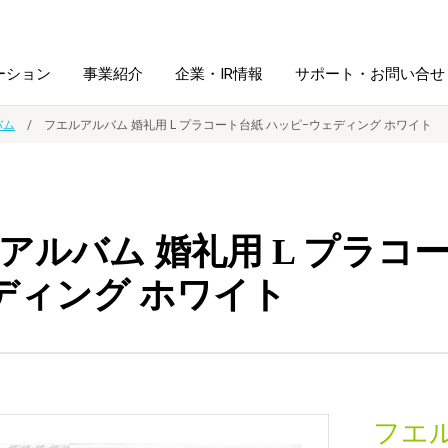
ーション
事業紹介
企業・IR情報
サポート・お問い合せ
バム
フエルアルバム 婚礼用 L プラコート台紙 ハッピ−ウェディング ホワイト
レーム・
シュレッダ・
図書館ソリューション
経営方針
ラミネータ
アルバム 婚礼用 L プラコ
ファイル・
学校ソリューション
沿革
紙製品
ホルダー用品
ディング ホワイト
総務＋クリエイティブ
採用情報
連
デジタルカメラ関連
デジタル文具
フエ