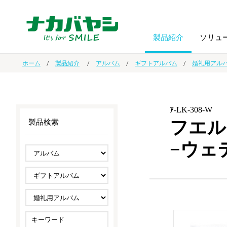
製品紹介
ソリュ
ホーム
製品紹介
アルバム
ギフトアルバム
婚礼用アル
フォトフ
BPO
トップメッセージ
（ビジネス・プロセス・アウトソーシング）
アルバム
額縁
ｱ-LK-308-W
フエル
製品検索
オーダー手帳・ノベルティ制作
IR情報
プリンタ用紙
ノート・
−ウェ
スマートフォン・
ドキュメントスキャニングサービス
サステナビリティ
ゲーム関
タブレット関連
導入事例
防災・
シルバー
セキュリティ用品