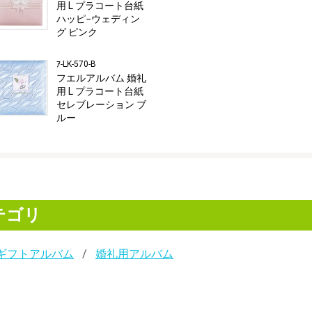
用 L プラコート台紙
ハッピ−ウェディン
グ ピンク
ｱ-LK-570-B
フエルアルバム 婚礼
用 L プラコート台紙
セレブレーション ブ
ルー
テゴリ
ギフトアルバム
婚礼用アルバム