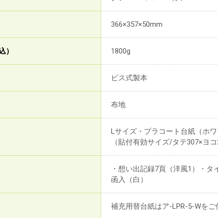
366×357×50mm
込）
1800g
ビス式製本
布地
Lサイズ・プラコート台紙（ホワ
（貼付有効サイズ/タテ307×ヨコ
・想い出記録7頁（洋風1）・タ
函入（白）
補充用替台紙はア-LPR-5-Wを