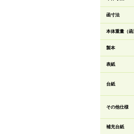
函寸法
本体重量（函
製本
表紙
台紙
その他仕様
補充台紙