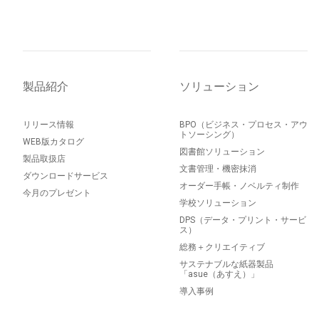
製品紹介
ソリューション
リリース情報
BPO（ビジネス・プロセス・アウ
トソーシング）
WEB版カタログ
図書館ソリューション
製品取扱店
文書管理・機密抹消
ダウンロードサービス
オーダー手帳・ノベルティ制作
今月のプレゼント
学校ソリューション
DPS（データ・プリント・サービ
ス）
総務＋クリエイティブ
サステナブルな紙器製品
「asue（あすえ）」
導入事例