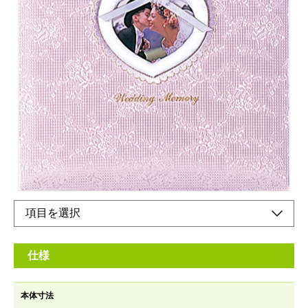
フエルアルバム婚礼用
メーカー希望小売価格：
¥11,200
+ 税
本体刺繍名入れ可能※刺繍名入れは別途です。
Happy Marriage(英）幸せな結婚
Memoties are true treasures of the heart(英)思い出は心の宝物
オンラインショップ
仕様
本体寸法