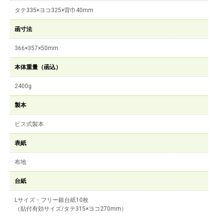
タテ335×ヨコ325×背巾40mm
函寸法
366×357×50mm
本体重量（函込）
2400g
製本
ビス式製本
表紙
布地
台紙
Lサイズ・フリー銀台紙10枚
（貼付有効サイズ/タテ315×ヨコ270mm）