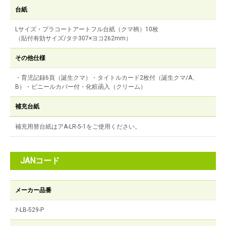
台紙
Lサイズ・プラコートアートフル台紙（クマ柄）10枚
（貼付有効サイズ/タテ307×ヨコ262mm）
その他仕様
・育児記録6頁（誕生クマ）・タイトルカード2枚付（誕生クマ/A、
B）・ビニールカバー付・化粧函入（クリーム）
補充台紙
補充用替台紙はアA-LR-5-1をご使用ください。
JANコード
メーカー品番
ｱ-LB-529-P