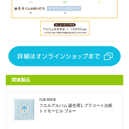
関連製品
ｱ-LB-300-B
フエルアルバム 誕生用 L プラコート台紙
トイモービル ブルー