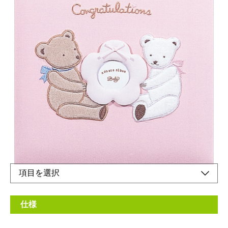
フエルアルバム誕生用
メーカー希望小売価格：
¥7,400
+ 税
生産終了品
本体刺繍名入れ可能※刺繍名入れは別途です。
Congratulatione(英)おめでとう
仕様