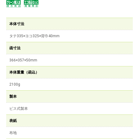
本体寸法
タテ335×ヨコ325×背巾40mm
函寸法
366×357×50mm
本体重量（函込）
2100g
製本
ビス式製本
表紙
布地