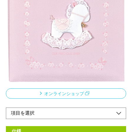
フエルアルバム誕生用
メーカー希望小売価格：
¥8,100
+ 税
限定品
本体刺繍名入れ可能※刺繍名入れは別途です。
Baby Memory(英)赤ちゃんの思い出
OUR PRECIOUS BABY(英)私たちの大切な赤ちゃん
オンラインショップ
仕様