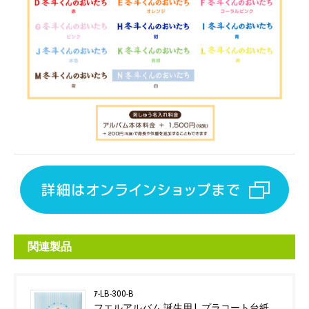
関連製品
ｱ-LB-300-B
フエルアルバム 誕生用 L プラコート台紙