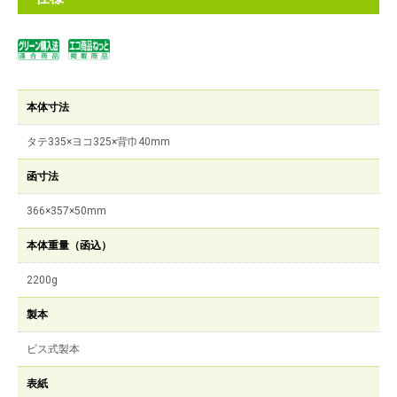
本体寸法
タテ335×ヨコ325×背巾40mm
函寸法
366×357×50mm
本体重量（函込）
2200g
製本
ビス式製本
表紙