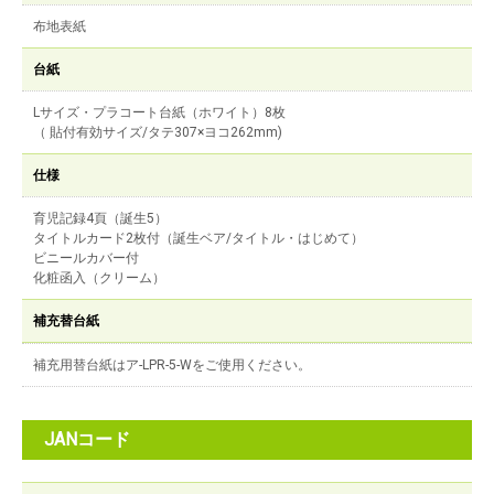
布地表紙
台紙
Lサイズ・プラコート台紙（ホワイト）8枚
（ 貼付有効サイズ/タテ307×ヨコ262mm)
仕様
育児記録4頁（誕生5）
タイトルカード2枚付（誕生ベア/タイトル・はじめて）
ビニールカバー付
化粧函入（クリーム）
補充替台紙
補充用替台紙はア-LPR-5-Wをご使用ください。
JANコード