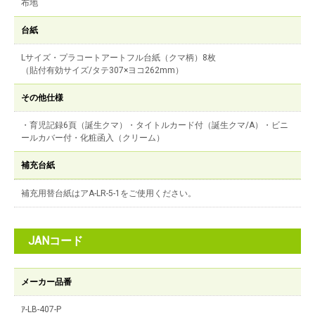
布地
台紙
Lサイズ・プラコートアートフル台紙（クマ柄）8枚
（貼付有効サイズ/タテ307×ヨコ262mm）
その他仕様
・育児記録6頁（誕生クマ）・タイトルカード付（誕生クマ/A）・ビニ
ールカバー付・化粧函入（クリーム）
補充台紙
補充用替台紙はアA-LR-5-1をご使用ください。
JANコード
メーカー品番
ｱ-LB-407-P