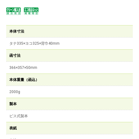
本体寸法
タテ335×ヨコ325×背巾40mm
函寸法
366×357×50mm
本体重量（函込）
2000g
製本
ビス式製本
表紙