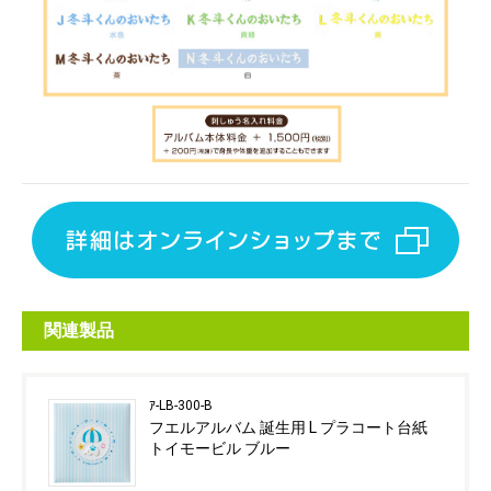
関連製品
ｱ-LB-300-B
フエルアルバム 誕生用 L プラコート台紙
トイモービル ブルー