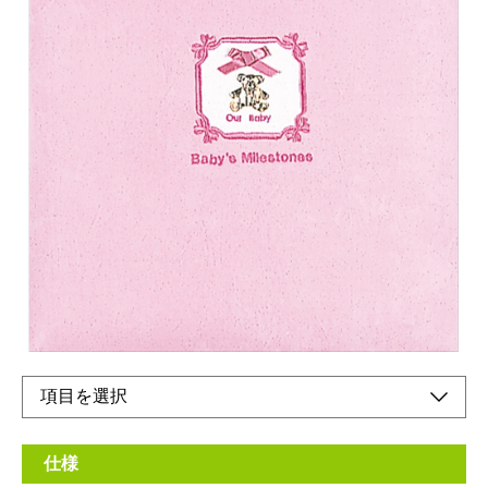
フエルアルバム誕生用
メーカー希望小売価格：
¥5,650
+ 税
生産終了品
本体刺繍名入れ可能※刺繍名入れは別途です。
OUR BABY(英)私たちの赤ちゃん
Baby's milestones(英)赤ちゃんの出来事
仕様