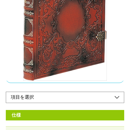
大切な想い出を古きよきヨーロッパのロマンと共
に…
メーカー希望小売価格：
¥28,000
+ 税
厳選された素材を熟練の職人が腕に選りをかけて最高の逸品に仕
立て上げました。飽きのこない落ち着いたデザインにはヨーロッ
パの伝統と誇りが漂います。
オンラインショップ
仕様