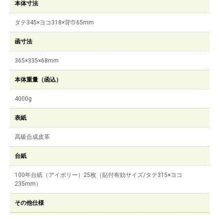
本体寸法
タテ345×ヨコ318×背巾65mm
函寸法
365×335×68mm
本体重量（函込）
4000g
表紙
高級合成皮革
台紙
100年台紙（アイボリー）25枚（貼付有効サイズ/タテ315×ヨコ
235mm）
その他仕様