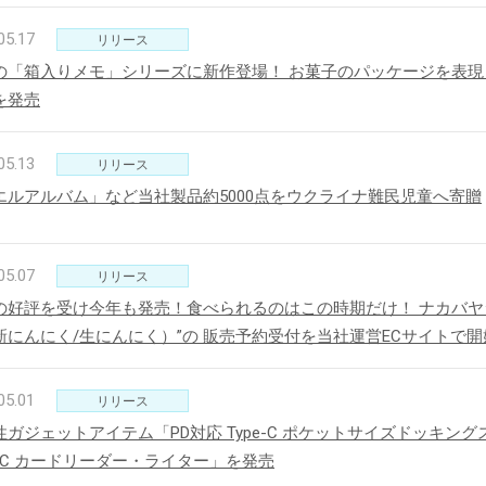
05.17
リリース
の「箱入りメモ」シリーズに新作登場！ お菓子のパッケージを表
を発売
05.13
リリース
エルアルバム」など当社製品約5000点をウクライナ難民児童へ寄贈
05.07
リリース
の好評を受け今年も発売！食べられるのはこの時期だけ！ ナカバヤ
新にんにく/生にんにく）”の 販売予約受付を当社運営ECサイトで開
05.01
リリース
性ガジェットアイテム「PD対応 Type-C ポケットサイズドッキング
e-C カードリーダー・ライター」を発売