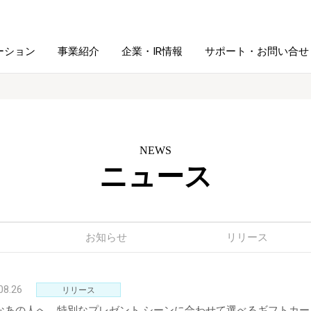
ーション
事業紹介
企業・IR情報
サポート・お問い合せ
レーム・
シュレッダ・
図書館ソリューション
経営方針
ラミネータ
NEWS
ニュース
ファイル・
学校ソリューション
沿革
紙製品
ホルダー用品
総務＋クリエイティブ
採用情報
連
デジタルカメラ関連
お知らせ
リリース
デジタル文具
08.26
リリース
なあの人へ、特別なプレゼント シーンに合わせて選べるギフトカ