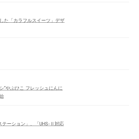
現した「カラフルスイーツ」デザ
シ“やぶひこ フレッシュにんに
始
ステーション」、「UHS-Ⅱ対応