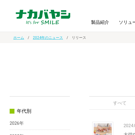
製品紹介
ソリュ
ホーム
2024年のニュース
リリース
フォトフ
BPO
トップメッセージ
（ビジネス・プロセス・アウトソーシング）
アルバム
額縁
オーダー手帳・ノベルティ制作
IR情報
プリンタ用紙
ノート・
スマートフォン・
ドキュメントスキャニングサービス
サステナビリティ
ゲーム関
タブレット関連
すべて
年代別
導入事例
防災・
シルバー
2026年
セキュリティ用品
2024.
大切