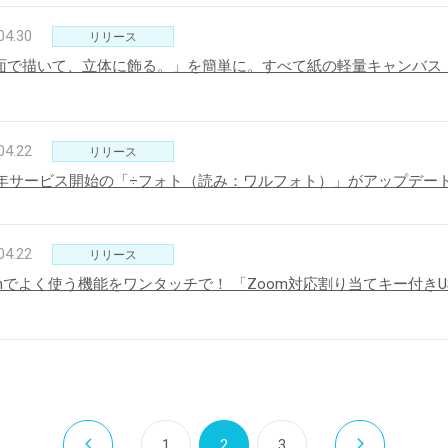
04.30
リリース
面で描いて、立体に飾る。」を簡単に。すべて紙の軽量キャンバス
04.22
リリース
15年サービス開始の「÷フォト（読み：ワルフォト）」がアップデート！ 
04.22
リリース
omでよく使う機能をワンタッチで！ 「Zoom対応割り当てキー付き
1
2
3