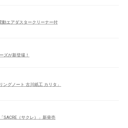
「電動エアダスタークリーナー付
リーズが新登場！
ングノート 古川紙工 カリタ」
SACRE（サクレ）」新発売