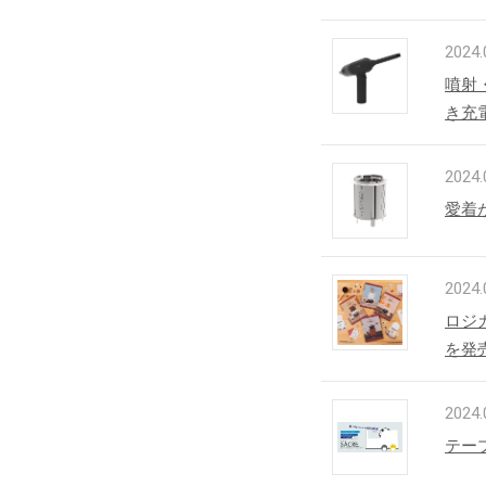
2024.
噴射
き充
2024.
愛着
2024.
ロジ
を発
2024.
テー