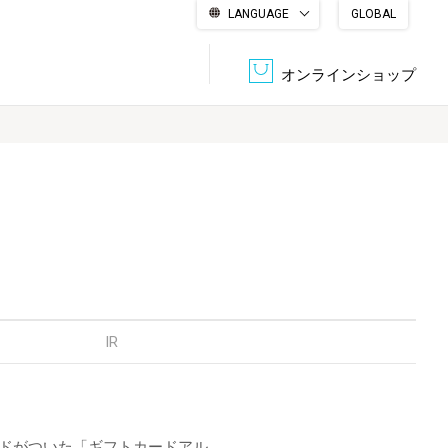
LANGUAGE
GLOBAL
English
繁體中文
简体中文
한국어
日本語
オンラインショップ
文書管理・機密抹消
会社概要
収納・整理用品
ファニチャー
DPS（データ・プリント・サービス）
認証一覧
筆記具
パソコン周辺機器
サステナブルな紙器製品「asue（あすえ）」
ボード用品
事務用品
IR
キャラクター・
学童用品
シリーズ商品
ードがついた「ギフトカードアル