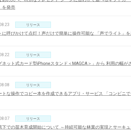
」を発売
新製品一覧
08.23
リリース
トに呼びかけて点灯！声だけで簡単に操作可能な 「声でライト」を
08.22
リリース
グネット式カード型iPhoneスタンド＜MAGCA＞」から 利用の幅
08.08
リリース
ートな操作でコピー本を作成できるアプリ・サービス 「コンビニ
08.07
リリース
県下での苗木育成開始について ～持続可能な林業の実現とサーキ