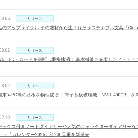
08.05
リリース
品のアップサイクル 革の端材から生まれたサステナブル文具「Cle
08.02
リリース
/DVD・FD・カードを細断し機密抹消！ 基本機能も充実したメディアシ
08.02
リリース
端末やPC等の基板を物理破壊！ 電子基板破壊機「NMD-400CB」を
07.10
リリース
デックス付きノートダイアリーや人気のキャラクターダイアリーな
5」・「カレンダー2025」計200品番を新発売