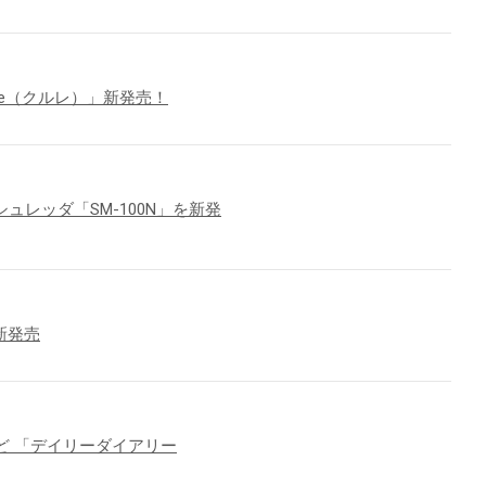
Le（クルレ）」新発売！
ュレッダ「SM-100N」を新発
新発売
ど 「デイリーダイアリー