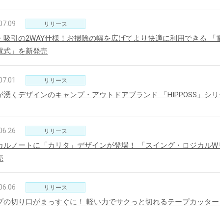
07.09
リリース
・吸引の2WAY仕様！お掃除の幅を広げてより快適に利用できる 
電式」を新発売
07.01
リリース
が湧くデザインのキャンプ・アウトドアブランド 「HIPPOSS」シ
06.26
リリース
カルノートに「カリタ」デザインが登場！ 「スイング・ロジカルWリ
売
06.06
リリース
プの切り口がまっすぐに！ 軽い力でサクっと切れるテープカッター「