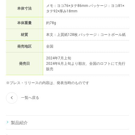
メモ：ヨコ76×タテ86mm パッケージ：ヨコ81×
本体寸法
タテ92×厚み18mm
本体重量
約78g
材質
本文：上質紙128枚 パッケージ：コートボール紙
発売地区
全国
2024年7月上旬
発売日
2024年6月上旬より順次、全国のロフトにて先行
販売
※プレス・リリースの内容は、発表当時のものです
一覧へ戻る
製品紹介