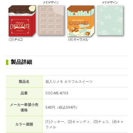
製品詳細
製品名
箱入りメモ カラフルスイーツ
品番
COC-ME-A703
メーカー希望小売
540円（税込594円）
価格
(1)クッキー、(2)キャンディ、(3)チョコ、(4)キャ
カラー展開
ラメル