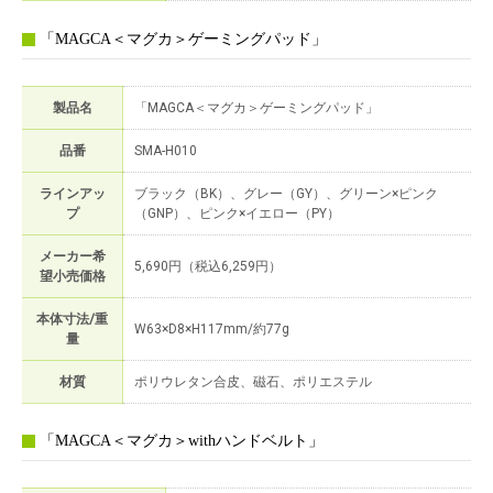
「MAGCA＜マグカ＞ゲーミングパッド」
製品名
「MAGCA＜マグカ＞ゲーミングパッド」
品番
SMA-H010
ラインアッ
ブラック（BK）、グレー（GY）、グリーン×ピンク
プ
（GNP）、ピンク×イエロー（PY）
メーカー希
5,690円（税込6,259円）
望小売価格
本体寸法/重
W63×D8×H117mm/約77g
量
材質
ポリウレタン合皮、磁石、ポリエステル
「MAGCA＜マグカ＞withハンドベルト」