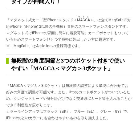
タイプが仲間入り！
マグカ
「マグネット式カード型iPhoneスタンド＜
MAGCA
＞」は全てMagSafe
※
対
応iPhone（iPhone12以降の全機種）専用のスマートフォンスタンドです。
マグネット式でiPhoneの背面に簡単に着脱可能。カードポケットもついて
いるためスマートフォンひとつで身軽に外出したい方に最適です。
※「MagSafe」はApple Inc.の登録商標です。
無段階の角度調節と3つのポケット付きで使い
やすい「MAGCA＜マグカ＞3ポケット」
「MAGCA＜マグカ＞3ポケット」は無段階の調整により環境に合わせてお
好みの角度で調整が可能です。また、3つのカードポケットがついているた
め、クレジットカードや身分証だけでなく交通系ICカード等を入れることが
でき
※
利便性が広がります。
カラーラインアップはブラック（BK）、ブルー（BL）、グレー（GY）で、
iPhoneのどのカラーにも合わせやすいものを取り揃えました。