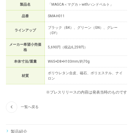
製品名
「MAGCA＜マグカ＞withハンドベルト」
品番
SMA-H011
ブラック（BK）、グリーン（GN）、グレー
ラインアップ
（GY）
メーカー希望小売価
5,690円（税込6,259円）
格
本体寸法/重量
W65×D8×H103mm/約70g
ポリウレタン合皮、磁石、ポリエステル、ナイ
材質
ロン
※プレスリリースの内容は発表当時のものです
一覧へ戻る
製品紹介