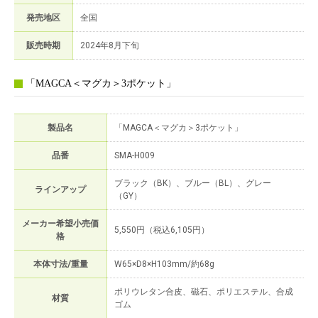
発売地区
全国
販売時期
2024年8月下旬
「MAGCA＜マグカ＞3ポケット」
製品名
「MAGCA＜マグカ＞3ポケット」
品番
SMA-H009
ブラック（BK）、ブルー（BL）、グレー
ラインアップ
（GY）
メーカー希望小売価
5,550円（税込6,105円）
格
本体寸法/重量
W65×D8×H103mm/約68g
ポリウレタン合皮、磁石、ポリエステル、合成
材質
ゴム