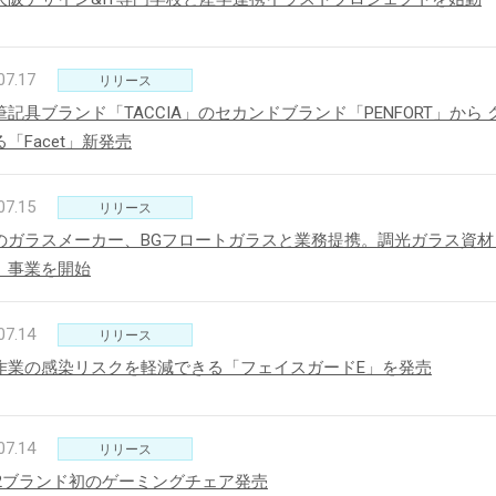
07.17
リリース
新製品一覧
筆記具ブランド「TACCIA」のセカンドブランド「PENFORT」か
「Facet」新発売
07.15
リリース
のガラスメーカー、BGフロートガラスと業務提携。調光ガラス資材「N
」事業を開始
07.14
リリース
作業の感染リスクを軽減できる「フェイスガードE」を発売
07.14
リリース
gio2ブランド初のゲーミングチェア発売