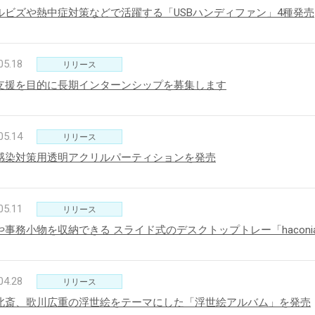
ルビズや熱中症対策などで活躍する「USBハンディファン」4種発売
05.18
リリース
支援を目的に長期インターンシップを募集します
05.14
リリース
感染対策用透明アクリルパーティションを発売
05.11
リリース
や事務小物を収納できる スライド式のデスクトップトレー「haconi
04.28
リリース
北斎、歌川広重の浮世絵をテーマにした「浮世絵アルバム」を発売