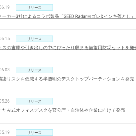
06.19
リリース
メーカー3社によるコラボ製品「SEED Radarヨゴレ&インキ落とし
06.15
リリース
ィスの書庫や引き出しの中にぴったり収まる備蓄用防災セットを発
06.03
リリース
感染リスクを低減する半透明のデスクトップパーティションを発売
05.26
リリース
たたみ式オフィスデスクを官公庁・自治体や企業に向けて発売
05.19
リリース