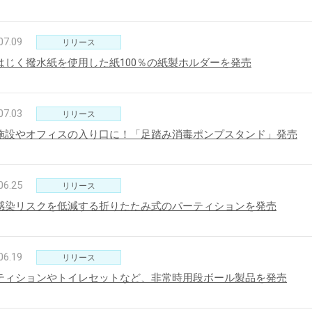
07.09
リリース
はじく撥水紙を使用した紙100％の紙製ホルダーを発売
07.03
リリース
施設やオフィスの入り口に！「足踏み消毒ポンプスタンド」発売
06.25
リリース
感染リスクを低減する折りたたみ式のパーティションを発売
06.19
リリース
ティションやトイレセットなど、非常時用段ボール製品を発売