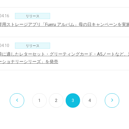
04.16
リリース
専用ストレージアプリ「Fueru アルバム」母の日キャンペーンを実
04.10
リリース
筆に適したレターセット・グリーティングカード・A5ノートなど
ーショナリーシリーズ」を発売
1
2
3
4