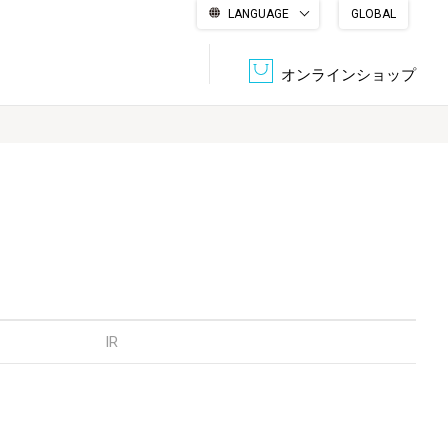
LANGUAGE
GLOBAL
English
繁體中文
简体中文
한국어
日本語
オンラインショップ
文書管理・機密抹消
会社概要
収納・整理用品
ファニチャー
DPS（データ・プリント・サービス）
認証一覧
筆記具
パソコン周辺機器
サステナブルな紙器製品「asue（あすえ）」
ボード用品
事務用品
IR
キャラクター・
学童用品
シリーズ商品