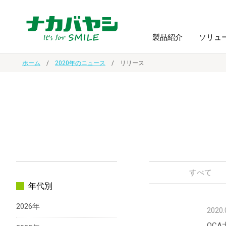
製品紹介
ソリュ
ホーム
2020年のニュース
リリース
フォトフ
BPO
トップメッセージ
（ビジネス・プロセス・アウトソーシング）
アルバム
額縁
オーダー手帳・ノベルティ制作
IR情報
プリンタ用紙
ノート・
スマートフォン・
ドキュメントスキャニングサービス
サステナビリティ
ゲーム関
タブレット関連
すべて
年代別
導入事例
防災・
シルバー
2026年
セキュリティ用品
2020.
OC