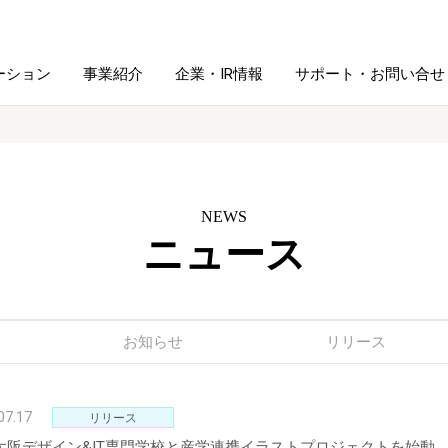
ーション
事業紹介
企業・IR情報
サポート・お問い合せ
レーム・
シュレッダ・
図書館ソリューション
経営方針
ラミネータ
NEWS
ニュース
ファイル・
学校ソリューション
沿革
紙製品
ホルダー用品
総務＋クリエイティブ
採用情報
連
デジタルカメラ関連
お知らせ
リリース
デジタル文具
07.17
リリース
A大阪デザイン&IT専門学校と産学連携イラストプロジェクトを始動