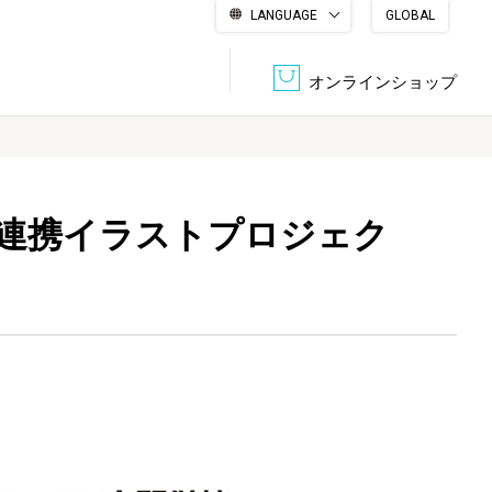
LANGUAGE
GLOBAL
English
繁體中文
简体中文
한국어
日本語
オンラインショップ
文書管理・機密抹消
会社概要
収納・整理用品
ファニチャー
学連携イラストプロジェク
DPS（データ・プリント・サービス）
認証一覧
筆記具
パソコン周辺機器
サステナブルな紙器製品「asue（あすえ）」
ボード用品
事務用品
キャラクター・
学童用品
シリーズ商品