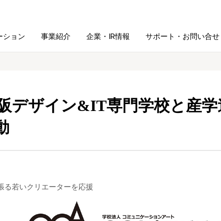
ーション
事業紹介
企業・IR情報
サポート・お問い合せ
レーム・
シュレッダ・
図書館ソリューション
経営方針
ラミネータ
大阪デザイン&IT専門学校と産
ファイル・
動
学校ソリューション
沿革
紙製品
ホルダー用品
総務＋クリエイティブ
採用情報
連
デジタルカメラ関連
張る若いクリエーターを応援
デジタル文具