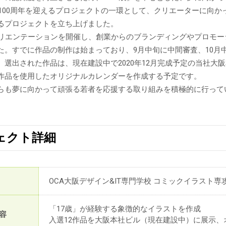
創業100周年を迎えるプロジェクトの一環として、クリエーターに向
るプロジェクトを立ち上げました。
オリエンテーションを開催し、創業からのブランディングやプロモ
た。すでに作品の制作は始まっており、9月中旬に中間審査、10月
。選出された作品は、現在建設中で2020年12月完成予定の当社大
作品を使用したオリジナルカレンダーを作成する予定です。
らも夢に向かって頑張る若者を応援する取り組みを積極的に行って
ェクト詳細
OCA大阪デザイン&IT専門学校 コミックイラスト専攻
「17歳」が経験する象徴的なイラストを作成
容
入選12作品を大阪本社ビル（現在建設中）に展示、