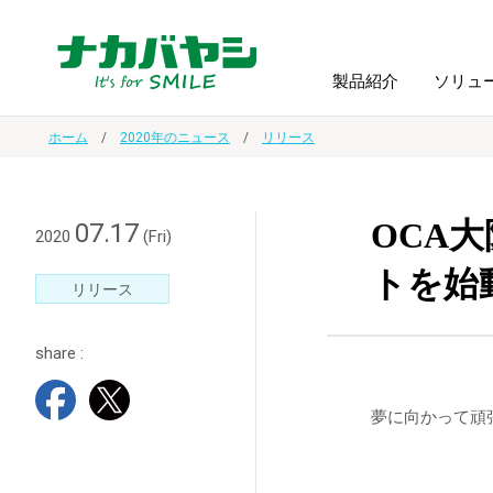
製品紹介
ソリュ
ホーム
2020年のニュース
リリース
フォトフ
BPO
トップメッセージ
（ビジネス・プロセス・アウトソーシング）
アルバム
額縁
OCA
07.17
2020
(Fri)
トを始
オーダー手帳・ノベルティ制作
IR情報
プリンタ用紙
ノート・
リリース
share :
スマートフォン・
ドキュメントスキャニングサービス
サステナビリティ
ゲーム関
タブレット関連
夢に向かって頑
導入事例
防災・
シルバー
セキュリティ用品