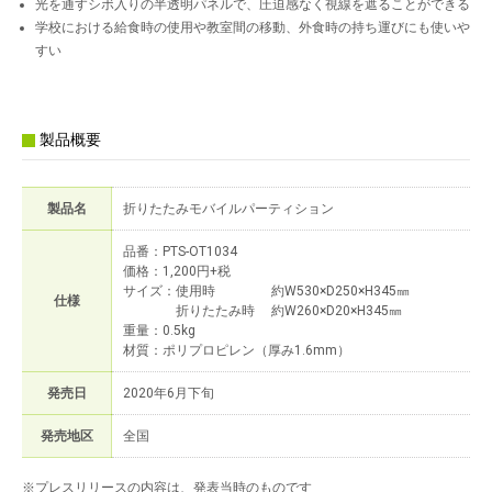
光を通すシボ入りの半透明パネルで、圧迫感なく視線を遮ることができる
学校における給食時の使用や教室間の移動、外食時の持ち運びにも使いや
すい
製品概要
製品名
折りたたみモバイルパーティション
品番：PTS-OT1034
価格：1,200円+税
サイズ：使用時 約W530×D250×H345㎜
仕様
折りたたみ時 約W260×D20×H345㎜
重量：0.5kg
材質：ポリプロピレン（厚み1.6mm）
発売日
2020年6月下旬
発売地区
全国
※プレスリリースの内容は、発表当時のものです