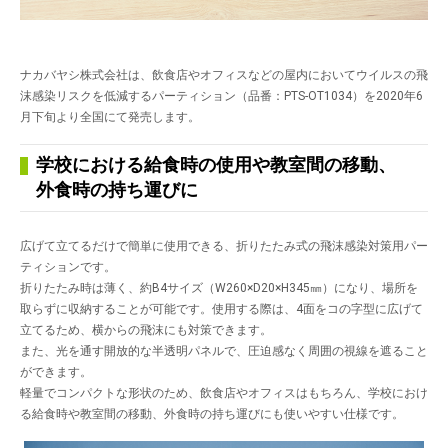
ナカバヤシ株式会社は、飲食店やオフィスなどの屋内においてウイルスの飛
沫感染リスクを低減するパーティション（品番：PTS-OT1034）を2020年6
月下旬より全国にて発売します。
学校における給食時の使用や教室間の移動、
外食時の持ち運びに
広げて立てるだけで簡単に使用できる、折りたたみ式の飛沫感染対策用パー
ティションです。
折りたたみ時は薄く、約B4サイズ（W260×D20×H345㎜）になり、場所を
取らずに収納することが可能です。使用する際は、4面をコの字型に広げて
立てるため、横からの飛沫にも対策できます。
また、光を通す開放的な半透明パネルで、圧迫感なく周囲の視線を遮ること
ができます。
軽量でコンパクトな形状のため、飲食店やオフィスはもちろん、学校におけ
る給食時や教室間の移動、外食時の持ち運びにも使いやすい仕様です。