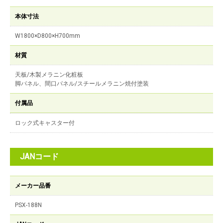
本体寸法
W1800×D800×H700mm
材質
天板/木製メラニン化粧板
脚パネル、間口パネル/スチールメラニン焼付塗装
付属品
ロック式キャスター付
JANコード
メーカー品番
PSX-188N