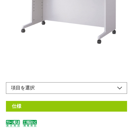
W1400mmタイプD600mmタイプ
メーカー希望小売価格：
¥59,300
+ 税
天板サイズは幅7種類×奥行3種類の21種類。
また、オプションのアジャスターで高さが3種類選べます。
オンラインショップ
取扱説明書
仕様