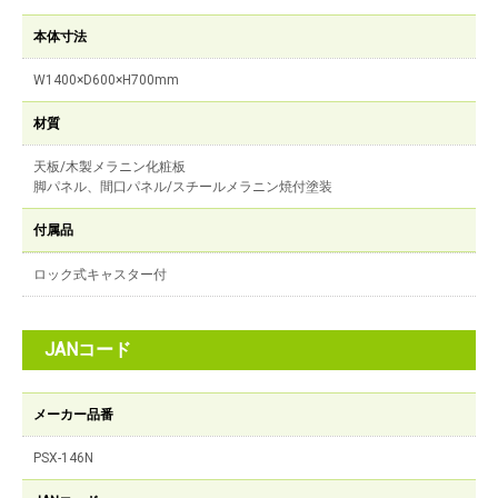
本体寸法
W1400×D600×H700mm
材質
天板/木製メラニン化粧板
脚パネル、間口パネル/スチールメラニン焼付塗装
付属品
ロック式キャスター付
JANコード
メーカー品番
PSX-146N