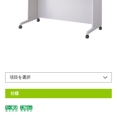
W1200mmタイプD600mmタイプ
メーカー希望小売価格：
¥52,600
+ 税
天板サイズは幅7種類×奥行3種類の21種類。
また、オプションのアジャスターで高さが3種類選べます。
オンラインショップ
取扱説明書
仕様