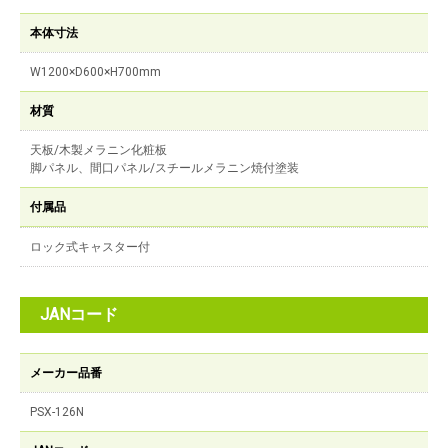
本体寸法
W1200×D600×H700mm
材質
天板/木製メラニン化粧板
脚パネル、間口パネル/スチールメラニン焼付塗装
付属品
ロック式キャスター付
JANコード
メーカー品番
PSX-126N