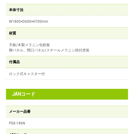
本体寸法
W1800×D600×H700mm
材質
天板/木製メラニン化粧板
脚パネル、間口パネル/スチールメラニン焼付塗装
付属品
ロック式キャスター付
JANコード
メーカー品番
PSX-186N