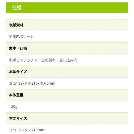
仕様
表紙素材
透明PVCシート
製本・仕様
中綴じステッチャー止め製本・差し込み式
本体サイズ
ヨコ133×タテ216×厚み5mm
本体重量
130g
本文サイズ
ヨコ130×タテ210mm