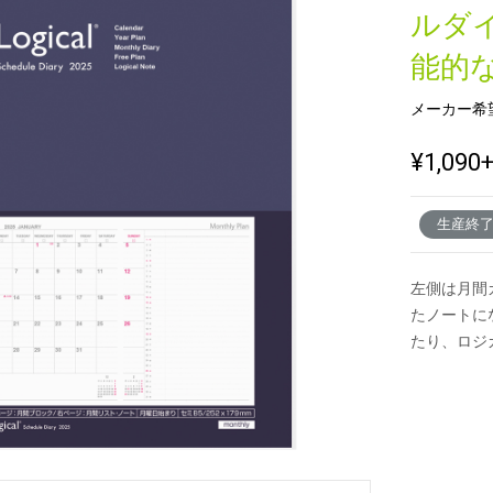
ルダ
能的
新製品一覧
メーカー希
¥1,090
生産終
左側は月間
たノートに
たり、ロジ