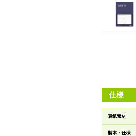
仕様
表紙素材
製本・仕様