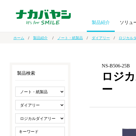
製品紹介
ソリュ
ホーム
製品紹介
ノート・紙製品
ダイアリー
ロジカル
フォトフ
BPO
トップメッセージ
（ビジネス・プロセス・アウトソーシング）
アルバム
額縁
NS-B506-25B
ロジカ
製品検索
オーダー手帳・ノベルティ制作
IR情報
プリンタ用紙
ノート・
ー
スマートフォン・
ドキュメントスキャニングサービス
サステナビリティ
ゲーム関
タブレット関連
導入事例
防災・
シルバー
セキュリティ用品