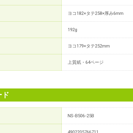
ヨコ182×タテ258×厚み6mm
192g
ヨコ179×タテ252mm
上質紙・64ページ
ード
NS-B506-25B
4902205766711