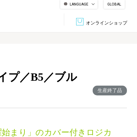
LANGUAGE
GLOBAL
English
繁體中文
简体中文
한국어
日本語
オンラインショップ
文書管理・機密抹消
会社概要
収納・整理用品
ファニチャー
イプ／B5／ブル
DPS（データ・プリント・サービス）
認証一覧
筆記具
パソコン周辺機器
生産終了品
サステナブルな紙器製品「asue（あすえ）」
ボード用品
事務用品
キャラクター・
学童用品
シリーズ商品
曜始まり」のカバー付きロジカ