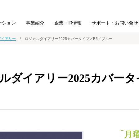
ーション
事業紹介
企業・IR情報
サポート・お問い合せ
ダイアリー
ロジカルダイアリー2025カバータイプ／B5／ブルー
レーム・
シュレッダ・
図書館ソリューション
経営方針
ラミネータ
ルダイアリー2025カバータ
ファイル・
学校ソリューション
沿革
紙製品
ホルダー用品
総務＋クリエイティブ
採用情報
連
デジタルカメラ関連
デジタル文具
「月