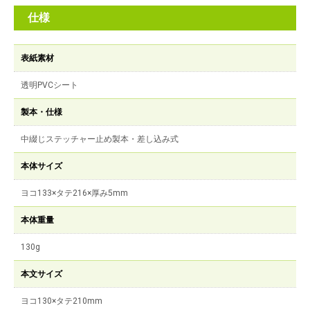
仕様
表紙素材
透明PVCシート
製本・仕様
中綴じステッチャー止め製本・差し込み式
本体サイズ
ヨコ133×タテ216×厚み5mm
本体重量
130g
本文サイズ
ヨコ130×タテ210mm