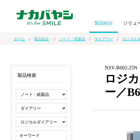
製品紹介
ソリュ
ホーム
製品紹介
ノート・紙製品
ダイアリー
ロジカル
フォトフ
BPO
トップメッセージ
（ビジネス・プロセス・アウトソーシング）
アルバム
額縁
NSV-B602-25N
ロジカ
製品検索
オーダー手帳・ノベルティ制作
IR情報
プリンタ用紙
ノート・
ー／B
スマートフォン・
ドキュメントスキャニングサービス
サステナビリティ
ゲーム関
タブレット関連
導入事例
防災・
シルバー
セキュリティ用品