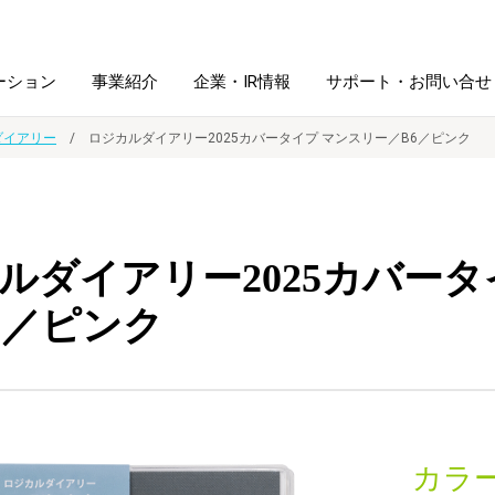
ーション
事業紹介
企業・IR情報
サポート・お問い合せ
ダイアリー
ロジカルダイアリー2025カバータイプ マンスリー／B6／ピンク
レーム・
シュレッダ・
図書館ソリューション
経営方針
ラミネータ
ルダイアリー2025カバータ
ファイル・
学校ソリューション
沿革
紙製品
ホルダー用品
6／ピンク
総務＋クリエイティブ
採用情報
連
デジタルカメラ関連
デジタル文具
カラー