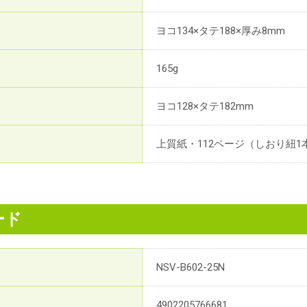
ヨコ134×タテ188×厚み8mm
165g
ヨコ128×タテ182mm
上質紙・112ページ（しおり紐1
ード
NSV-B602-25N
4902205766681