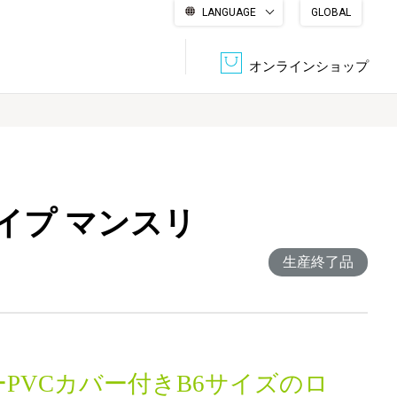
LANGUAGE
GLOBAL
English
繁體中文
简体中文
한국어
日本語
オンラインショップ
文書管理・機密抹消
会社概要
収納・整理用品
ファニチャー
イプ マンスリ
DPS（データ・プリント・サービス）
認証一覧
筆記具
パソコン周辺機器
生産終了品
サステナブルな紙器製品「asue（あすえ）」
ボード用品
事務用品
キャラクター・
学童用品
シリーズ商品
PVCカバー付きB6サイズのロ