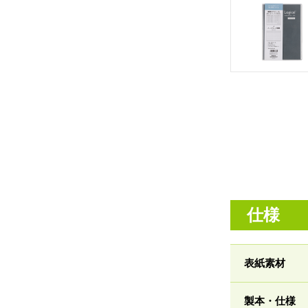
仕様
表紙素材
製本・仕様