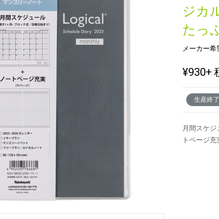
ジカ
たっ
新製品一覧
メーカー希
¥930
+ 
生産終
月間スケジ
トページ充