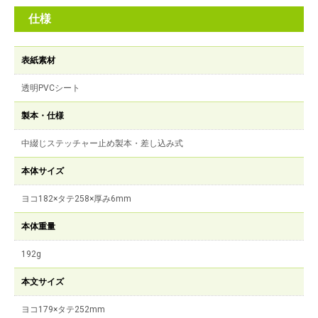
仕様
表紙素材
透明PVCシート
製本・仕様
中綴じステッチャー止め製本・差し込み式
本体サイズ
ヨコ182×タテ258×厚み6mm
本体重量
192g
本文サイズ
ヨコ179×タテ252mm