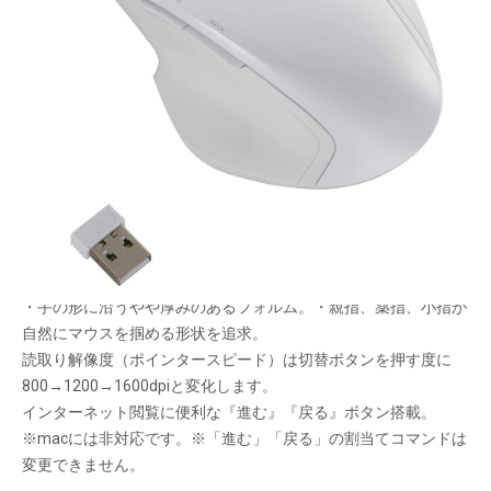
握り心地を追求した「Z」シリーズのmサイズ、無
線(レシーバー通信)。
BlueLEDセンサー搭載
メーカー希望小売価格：
¥6,580
+ 税
限定品
握り心地を追求したフォルム。
・手の形に沿うやや厚みのあるフォルム。・親指、薬指、小指が
自然にマウスを掴める形状を追求。
読取り解像度（ポインタースピード）は切替ボタンを押す度に
800→1200→1600dpiと変化します。
インターネット閲覧に便利な『進む』『戻る』ボタン搭載。
※macには非対応です。※「進む」「戻る」の割当てコマンドは
変更できません。