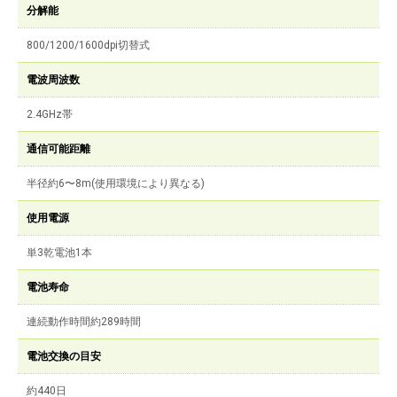
分解能
800/1200/1600dpi切替式
電波周波数
2.4GHz帯
通信可能距離
半径約6〜8m(使用環境により異なる)
使用電源
単3乾電池1本
電池寿命
連続動作時間約289時間
電池交換の目安
約440日