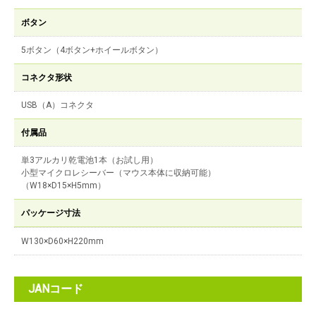
ボタン
5ボタン（4ボタン+ホイールボタン）
コネクタ形状
USB（A）コネクタ
付属品
単3アルカリ乾電池1本（お試し用）
小型マイクロレシーバー（マウス本体に収納可能）
（W18×D15×H5mm）
パッケージ寸法
W130×D60×H220mm
JANコード