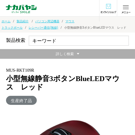
オンラインショ
ホーム
製品紹介
パソコン周辺機器
マウス
トラックボール
レシーバー通信(無線)
小型無線静音3ボタンBlueLEDマウス レッド
製品検索
詳しく検索
MUS-RKT109R
小型無線静音3ボタンBlueLEDマウ
ス レッド
生産終了品