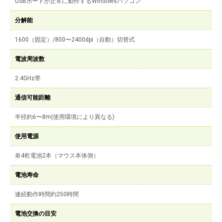
USBポートが正常に動作するWindowsパソコン
分解能
1600（固定）/800〜2400dpi（自動）切替式
電波周波数
2.4GHz帯
通信可能距離
半径約6〜8m(使用環境により異なる)
使用電源
単4乾電池2本（マウス本体側）
電池寿命
連続動作時間約250時間
電池交換の目安