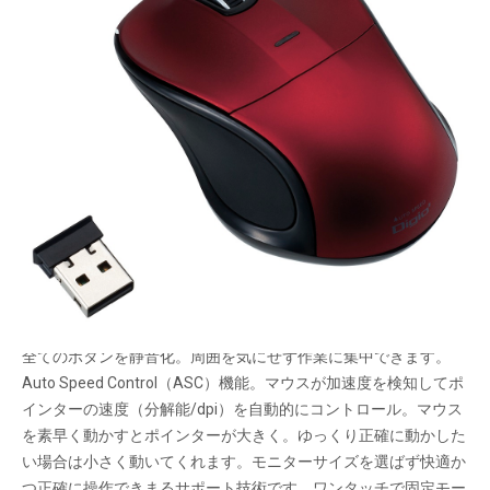
ミニ静音ボタンマウスシリーズの無線（レシーバ
ー通信）タイプ。
ポインター速度を自動的に調整するASC機能搭
載。
メーカー希望小売価格：
¥5,240
+ 税
生産終了品
全てのボタンを静音化。周囲を気にせず作業に集中できます。
Auto Speed Control（ASC）機能。マウスが加速度を検知してポ
インターの速度（分解能/dpi）を自動的にコントロール。マウス
を素早く動かすとポインターが大きく。ゆっくり正確に動かした
い場合は小さく動いてくれます。モニターサイズを選ばず快適か
つ正確に操作できまるサポート技術です。ワンタッチで固定モー