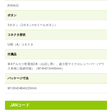
約566日
ボタン
3ボタン（2ボタン+ホイールボタン）
コネクタ形状
USB（A）コネクタ
付属品
単4アルカリ乾電池2本（お試し用）、超小型マイクロレシーバー（マウ
ス本体に収納可能）（W18×D15×H5mm）
パッケージ寸法
W130×D48×H220mm
JANコード