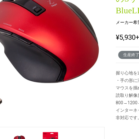
Blu
メーカー希
新製品一覧
¥5,930
生産終
握り心地を
・手の形に
マウスを掴
読取り解像
800→120
インターネ
非対応です