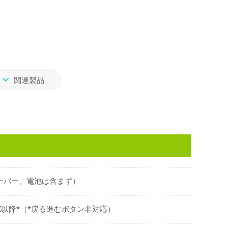
関連製品
（レシーバー、電池は含まず）
MacOSX以降*（*戻る進むボタン非対応）