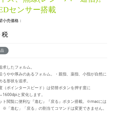
eLEDセンサー搭載
望小売価格：
+ 税
了品
追求したフォルム。
沿うやや厚みのあるフォルム。・親指、薬指、小指が自然に
める形状を追求。
度（ポインタースピード）は切替ボタンを押す度に
0→1600dpiと変化します。
ット閲覧に便利な『進む』『戻る』ボタン搭載。※macには
。※「進む」「戻る」の割当てコマンドは変更できません。