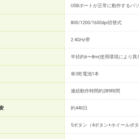
USBポートが正常に動作するパ
800/1200/1600dpi切替式
2.4GHz帯
半径約6〜8m(使用環境により異
単3乾電池1本
連続動作時間約289時間
安
約440日
5ボタン（4ボタン+ホイールボ