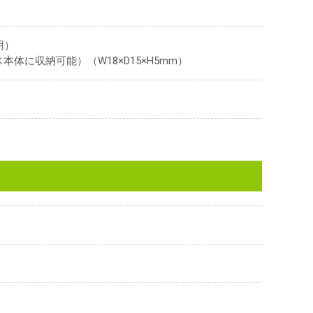
用）
体に収納可能）（W18×D15×H5mm）