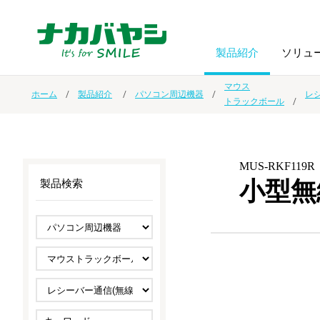
製品紹介
ソリュ
マウス
ホーム
製品紹介
パソコン周辺機器
レ
トラックボール
フォトフ
BPO
トップメッセージ
（ビジネス・プロセス・アウトソーシング）
アルバム
額縁
MUS-RKF119R
オーダー手帳・ノベルティ制作
IR情報
プリンタ用紙
ノート・
小型無
製品検索
スマートフォン・
ドキュメントスキャニングサービス
サステナビリティ
ゲーム関
タブレット関連
導入事例
防災・
シルバー
セキュリティ用品