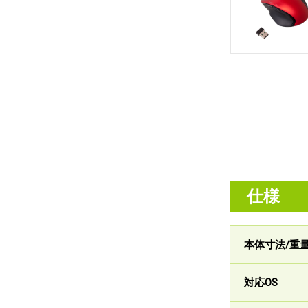
仕様
本体寸法/重
対応OS