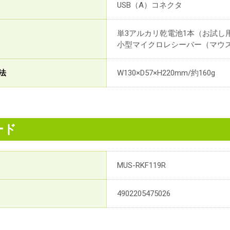
USB（A）コネクタ
単3アルカリ乾電池1本（お試し
小型マイクロレシーバー（マウス本
法
W130×D57×H220mm/約160g
ード
MUS-RKF119R
4902205475026