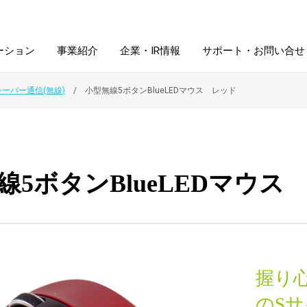
ーション
事業紹介
企業・IR情報
サポート・お問い合せ
シーバー通信(無線)
小型無線5ボタンBlueLEDマウス レッド
レーム・
シュレッダ・
図書館ソリューション
経営方針
ラミネータ
ファイル・
学校ソリューション
沿革
紙製品
線5ボタンBlueLEDマウス
ホルダー用品
総務＋クリエイティブ
採用情報
連
デジタルカメラ関連
握り
デジタル文具
のSサ