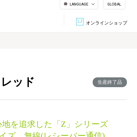
LANGUAGE
GLOBAL
English
繁體中文
简体中文
한국어
日本語
オンラインショップ
文書管理・機密抹消
会社概要
収納・整理用品
ファニチャー
DPS（データ・プリント・サービス）
認証一覧
筆記具
パソコン周辺機器
 レッド
生産終了品
サステナブルな紙器製品「asue（あすえ）」
ボード用品
事務用品
キャラクター・
心地を追求した「Z」シリーズ
学童用品
シリーズ商品
イズ、無線(レシーバー通信)。