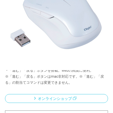
Webの閲覧を快適に、5ボタン無線マウス。
手になじむ、凹凸の少ないシンプル形状
メーカー希望小売価格：
¥5,150
+ 税
限定品
・持ちやすい形状とサイズにBlueLEDセンサーを搭載したベーシ
ックなマウス。
・「進む」「戻る」ボタンを搭載。Webの閲覧に便利。
※「進む」「戻る」ボタンはmac非対応です。※「進む」「戻
る」の割当てコマンドは変更できません。
オンラインショップ