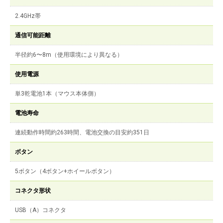
2.4GHz帯
通信可能距離
半径約6〜8m（使用環境により異なる）
使用電源
単3乾電池1本（マウス本体側）
電池寿命
連続動作時間約263時間、電池交換の目安約351日
ボタン
5ボタン（4ボタン+ホイールボタン）
コネクタ形状
USB（A）コネクタ