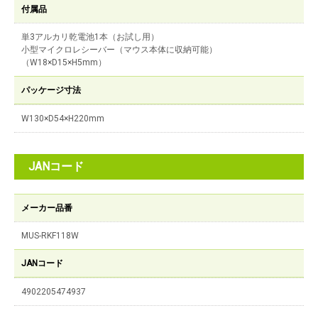
付属品
単3アルカリ乾電池1本（お試し用）
小型マイクロレシーバー（マウス本体に収納可能）
（W18×D15×H5mm）
パッケージ寸法
W130×D54×H220mm
JANコード
メーカー品番
MUS-RKF118W
JANコード
4902205474937