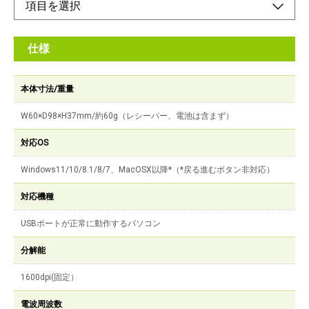
仕様
本体寸法/重量
W60×D98×H37mm/約60g（レシーバー、電池は含まず）
対応OS
Windows11/10/8.1/8/7、MacOSX以降*（*戻る進むボタン非対応）
対応機種
USBポートが正常に動作するパソコン
分解能
1600dpi(固定）
電波周波数