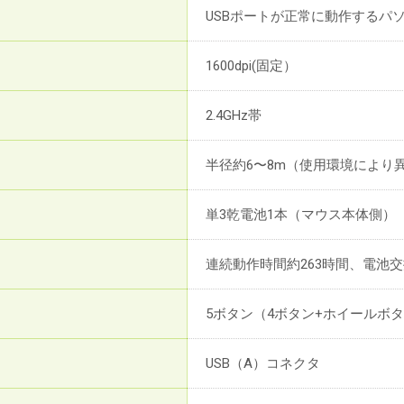
USBポートが正常に動作するパ
1600dpi(固定）
2.4GHz帯
半径約6〜8m（使用環境により
単3乾電池1本（マウス本体側）
連続動作時間約263時間、電池交
5ボタン（4ボタン+ホイールボ
USB（A）コネクタ