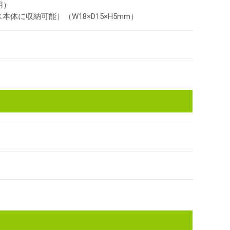
用）
体に収納可能）（W18×D15×H5mm）