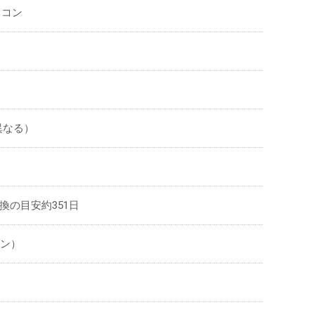
ソコン
異なる）
換の目安約351日
タン）