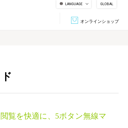
LANGUAGE
GLOBAL
English
繁體中文
简体中文
한국어
日本語
オンラインショップ
文書管理・機密抹消
会社概要
収納・整理用品
ファニチャー
DPS（データ・プリント・サービス）
認証一覧
筆記具
パソコン周辺機器
ッド
サステナブルな紙器製品「asue（あすえ）」
ボード用品
事務用品
キャラクター・
の閲覧を快適に、5ボタン無線マ
学童用品
シリーズ商品
。