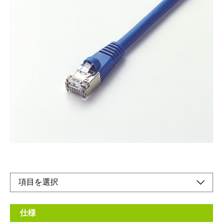
エンハンストカテゴリー5STPケーブル10BASE-
T・100BASE-TX・1000BASE-T・ISDN・ADSL・
ケーブルTV対応
メーカー希望小売価格：
¥2,890
+ 税
生産終了品
●RoHS指令対応
仕様