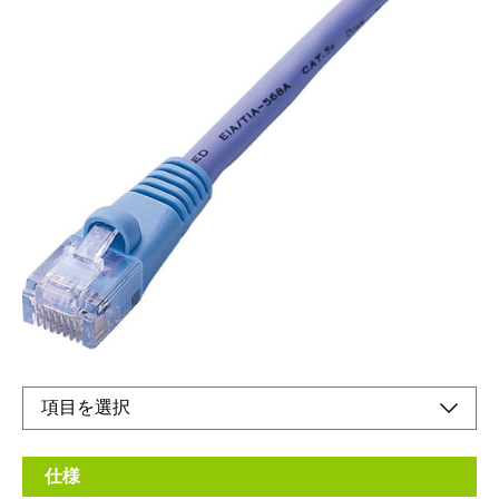
イーサネットケーブル（ストレート）10BASE-T・
100BASE-TX・1000BASE-T・ISDN・ADSL・ケー
ブルTV対応
メーカー希望小売価格：
¥4,340
+ 税
生産終了品
●RoHS指令対応
仕様