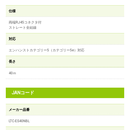
仕様
両端RJ45コネクタ付
ストレート全結線
対応
エンハンストカテゴリー5（カテゴリー5e）対応
長さ
40ｍ
JANコード
メーカー品番
LTC-ES40NBL