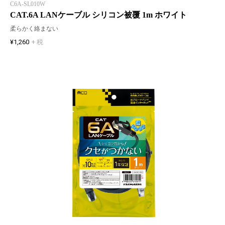
C6A-SL010W
CAT.6A LANケーブル シリコン被覆 1m ホワイト
柔らかく絡まない
¥1,260
+ 税