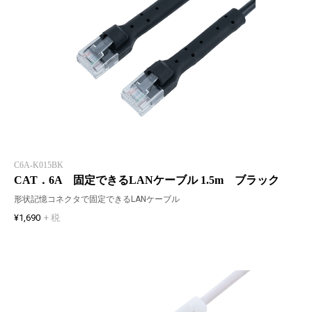
C6A-K015BK
CAT．6A 固定できるLANケーブル 1.5m ブラック
形状記憶コネクタで固定できるLANケーブル
¥1,690
+ 税