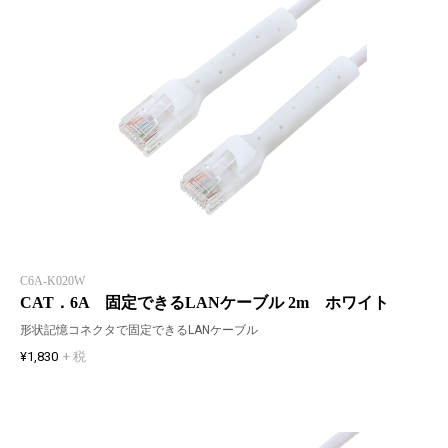
C6A-K020W
CAT．6A 固定できるLANケーブル 2m ホワイト
形状記憶コネクタで固定できるLANケーブル
¥1,830
+ 税