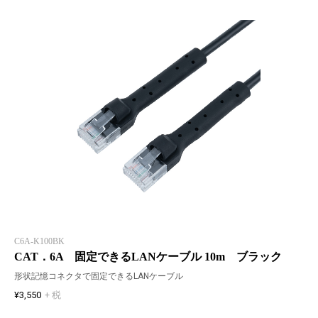
C6A-K100BK
CAT．6A 固定できるLANケーブル 10m ブラック
形状記憶コネクタで固定できるLANケーブル
¥3,550
+ 税