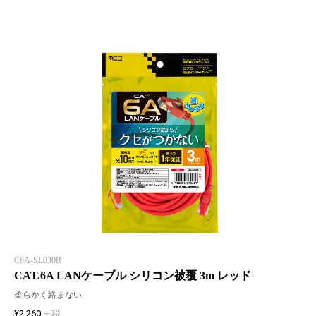
C6A-SL030R
CAT.6A LANケーブル シリコン被覆 3m レッド
柔らかく絡まない
¥2,260
+ 税