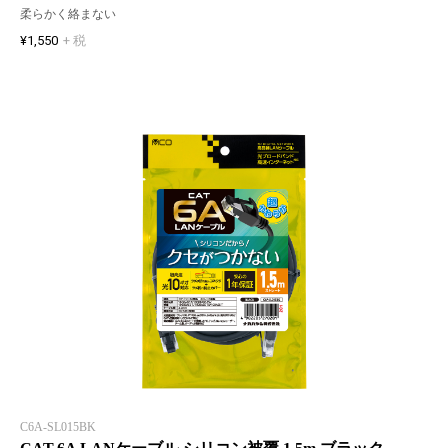
柔らかく絡まない
¥1,550
+ 税
C6A-SL015BK