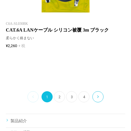
C6A-SL030BK
CAT.6A LANケーブル シリコン被覆 3m ブラック
柔らかく絡まない
¥2,260
+ 税
1
2
3
4
製品紹介