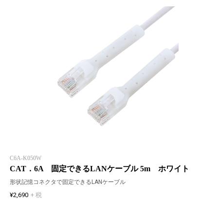
C6A-K050W
CAT．6A 固定できるLANケーブル 5m ホワイト
形状記憶コネクタで固定できるLANケーブル
¥2,690
+ 税