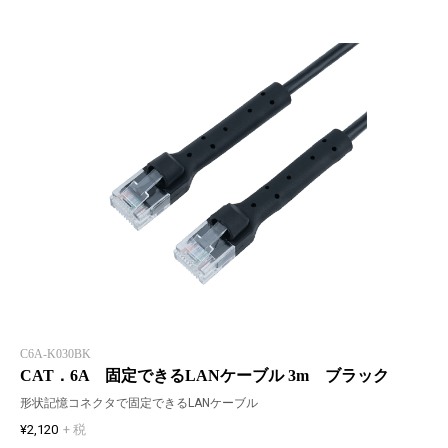
C6A-K030BK
CAT．6A 固定できるLANケーブル 3m ブラック
形状記憶コネクタで固定できるLANケーブル
¥2,120
+ 税