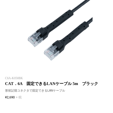
C6A-K050BK
CAT．6A 固定できるLANケーブル 5m ブラック
形状記憶コネクタで固定できるLANケーブル
¥2,690
+ 税