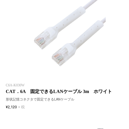
C6A-K030W
CAT．6A 固定できるLANケーブル 3m ホワイト
形状記憶コネクタで固定できるLANケーブル
¥2,120
+ 税