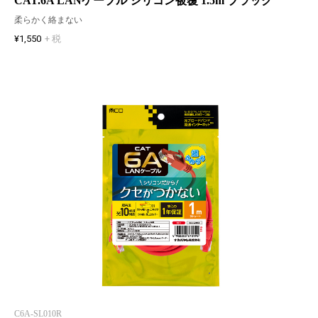
CAT.6A LANケーブル シリコン被覆 1.5m ブラック
柔らかく絡まない
¥1,550
+ 税
C6A-SL010R