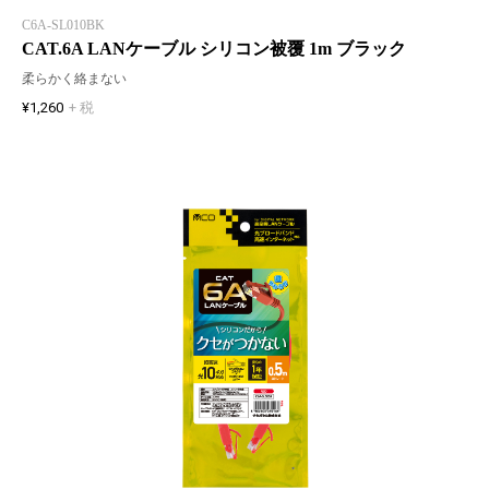
C6A-SL010BK
CAT.6A LANケーブル シリコン被覆 1m ブラック
柔らかく絡まない
¥1,260
+ 税