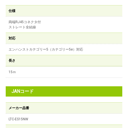
仕様
両端RJ45コネクタ付
ストレート全結線
対応
エンハンストカテゴリー5（カテゴリー5e）対応
長さ
15ｍ
JANコード
メーカー品番
LTC-ES15NW