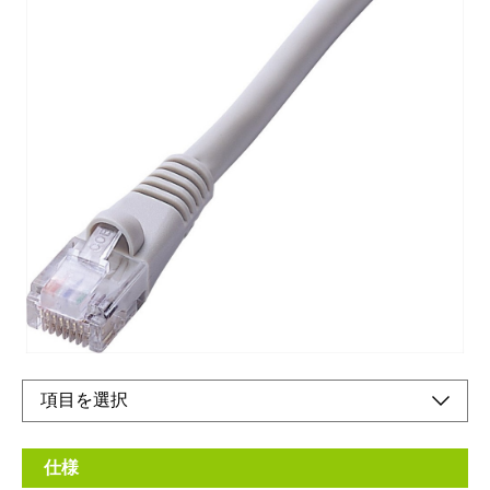
イーサネットケーブル（ストレート）10BASE-T・
100BASE-TX・1000BASE-T・ISDN・ADSL・ケー
ブルTV対応
メーカー希望小売価格：
¥1,820
+ 税
生産終了品
●RoHS指令対応
仕様