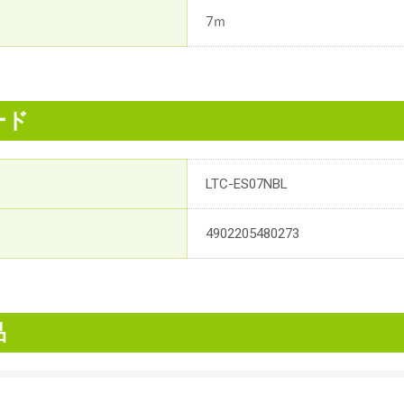
7ｍ
ード
LTC-ES07NBL
4902205480273
品