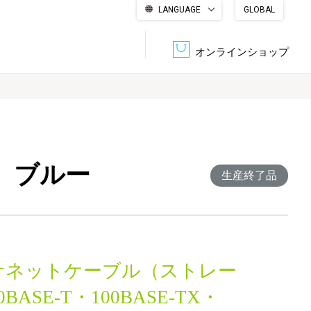
LANGUAGE
GLOBAL
English
繁體中文
简体中文
한국어
日本語
オンラインショップ
文書管理・機密抹消
会社概要
収納・整理用品
ファニチャー
 ブルー
DPS（データ・プリント・サービス）
認証一覧
生産終了品
筆記具
パソコン周辺機器
サステナブルな紙器製品「asue（あすえ）」
ボード用品
事務用品
サネットケーブル（ストレー
キャラクター・
学童用品
シリーズ商品
BASE-T・100BASE-TX・