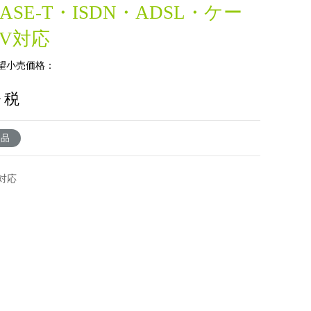
BASE-T・ISDN・ADSL・ケー
V対応
望小売価格：
+ 税
了品
令対応