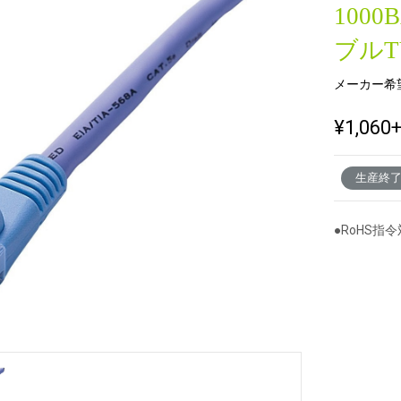
1000
ブルT
新製品一覧
メーカー希
¥1,060
生産終
●RoHS指