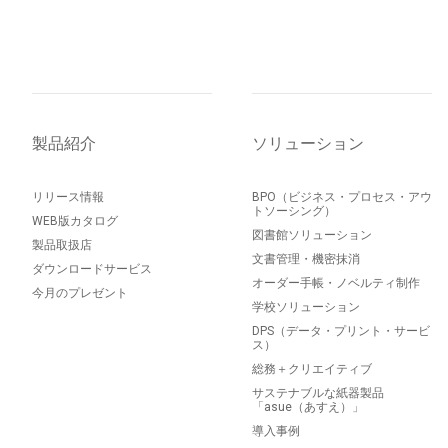
製品紹介
ソリューション
リリース情報
BPO（ビジネス・プロセス・アウ
トソーシング）
WEB版カタログ
図書館ソリューション
製品取扱店
文書管理・機密抹消
ダウンロードサービス
オーダー手帳・ノベルティ制作
今月のプレゼント
学校ソリューション
DPS（データ・プリント・サービ
ス）
総務＋クリエイティブ
サステナブルな紙器製品
「asue（あすえ）」
導入事例