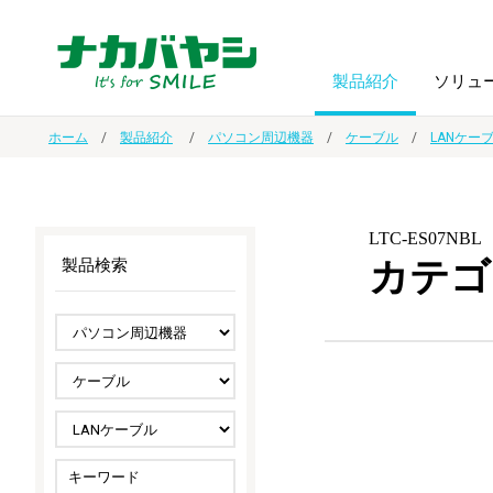
製品紹介
ソリュ
ホーム
製品紹介
パソコン周辺機器
ケーブル
LANケー
フォトフ
BPO
トップメッセージ
（ビジネス・プロセス・アウトソーシング）
アルバム
額縁
LTC-ES07NBL
カテゴ
製品検索
オーダー手帳・ノベルティ制作
IR情報
プリンタ用紙
ノート・
スマートフォン・
ドキュメントスキャニングサービス
サステナビリティ
ゲーム関
タブレット関連
導入事例
防災・
シルバー
セキュリティ用品