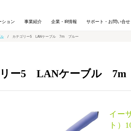
ーション
事業紹介
企業・IR情報
サポート・お問い合せ
ブル
カテゴリー5 LANケーブル 7m ブルー
レーム・
シュレッダ・
図書館ソリューション
経営方針
ラミネータ
リー5 LANケーブル 7m
ファイル・
学校ソリューション
沿革
紙製品
ホルダー用品
総務＋クリエイティブ
採用情報
連
デジタルカメラ関連
イー
デジタル文具
ト）10