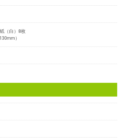
紙（白）8枚
130mm）