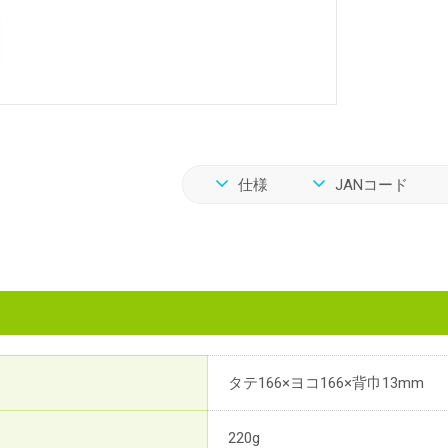
仕様
JANコード
タテ166×ヨコ166×背巾13mm
220g