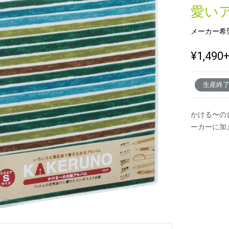
愛い
メーカー希
新製品一覧
¥1,490
生産終
かける〜の
ーカーに加