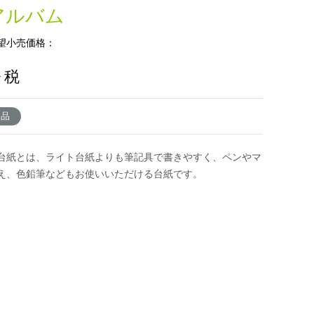
アルバム
望小売価格：
+ 税
了品
台紙とは、ライト台紙よりも筆記具で書きやすく、ペンやマ
え、色鉛筆などもお使いいただける台紙です。