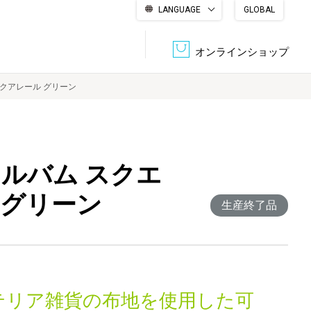
LANGUAGE
GLOBAL
English
繁體中文
简体中文
한국어
日本語
オンラインショップ
アクアレール グリーン
文書管理・機密抹消
会社概要
収納・整理用品
ファニチャー
ルバム スクエ
DPS（データ・プリント・サービス）
認証一覧
筆記具
パソコン周辺機器
 グリーン
生産終了品
サステナブルな紙器製品「asue（あすえ）」
ボード用品
事務用品
キャラクター・
学童用品
シリーズ商品
テリア雑貨の布地を使用した可