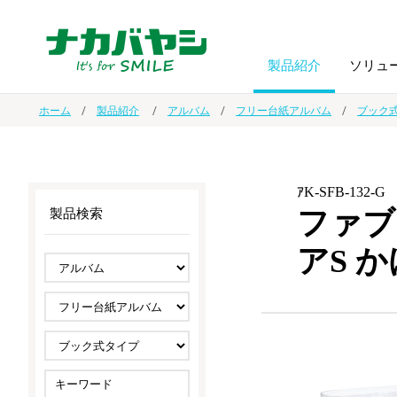
製品紹介
ソリュ
ホーム
製品紹介
アルバム
フリー台紙アルバム
ブック
フォトフ
BPO
トップメッセージ
（ビジネス・プロセス・アウトソーシング）
アルバム
額縁
ｱK-SFB-132-G
ファブ
製品検索
オーダー手帳・ノベルティ制作
IR情報
プリンタ用紙
ノート・
アS 
スマートフォン・
ドキュメントスキャニングサービス
サステナビリティ
ゲーム関
タブレット関連
導入事例
防災・
シルバー
セキュリティ用品