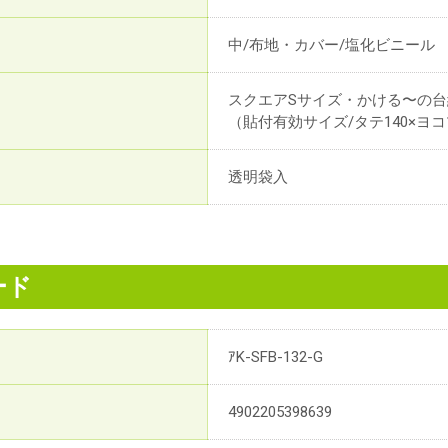
中/布地・カバー/塩化ビニール
スクエアSサイズ・かける〜の台
（貼付有効サイズ/タテ140×ヨコ
透明袋入
ード
ｱK-SFB-132-G
4902205398639