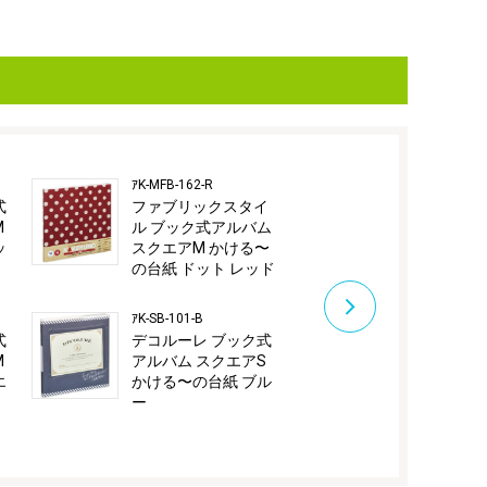
ｱK-MFB-162-R
ｱK-SB-101-G
式
ファブリックスタイ
デコルーレ 
M
ル ブック式アルバム
アルバム ス
ッ
スクエアM かける〜
かける〜の台
の台紙 ドット レッド
ーン
ｱK-SB-101-B
ｱK-SB-101-R
式
デコルーレ ブック式
デコルーレ 
M
アルバム スクエアS
アルバム ス
エ
かける〜の台紙 ブル
かける〜の台
ー
ド