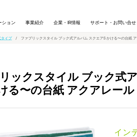
ーション
事業紹介
企業・IR情報
サポート・お問い合せ
式タイプ
ファブリックスタイル ブック式アルバム スクエアS かける〜の台紙 
レーム・
シュレッダ・
図書館ソリューション
経営方針
ラミネータ
リックスタイル ブック式ア
ファイル・
学校ソリューション
沿革
紙製品
ホルダー用品
かける〜の台紙 アクアレール
総務＋クリエイティブ
採用情報
連
デジタルカメラ関連
デジタル文具
イン