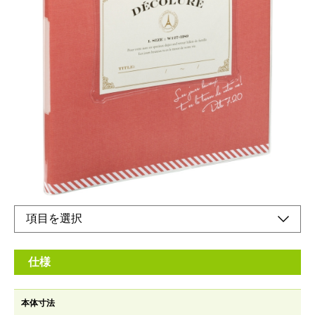
お気に入りの写真を入れられるポケット付きで持
ち運びにも便利なスクエアサイズ
メーカー希望小売価格：
¥2,600
+ 税
かける〜の台紙とは、ライト台紙よりも筆記具で書きやすく、ペ
ンやマーカーに加え、色鉛筆などもお使いいただける台紙です。
オンラインショップ
仕様
本体寸法