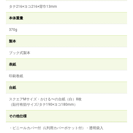
タテ216×ヨコ216×背巾13mm
本体重量
370g
製本
ブック式製本
表紙
印刷巻紙
台紙
スクエアMサイズ・かける〜の台紙（白）8枚
（貼付有効サイズ/タテ190×ヨコ180mm）
その他仕様
・ビニールカバー付（L判用カバーポケット付）・透明袋入