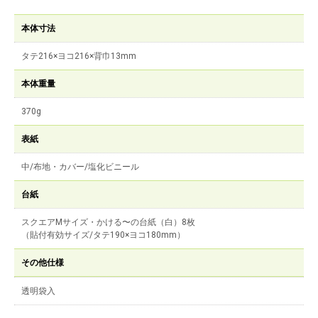
本体寸法
タテ216×ヨコ216×背巾13mm
本体重量
370g
表紙
中/布地・カバー/塩化ビニール
台紙
スクエアMサイズ・かける〜の台紙（白）8枚
（貼付有効サイズ/タテ190×ヨコ180mm）
その他仕様
透明袋入