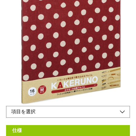
インテリア雑貨の布地を使用した可愛いアルバム
メーカー希望小売価格：
¥1,720
+ 税
生産終了品
かける〜の台紙とは、ライト台紙よりも筆記具で書きやすく、ペ
ンやマーカーに加え、色鉛筆などもお使いいただける台紙です。
仕様