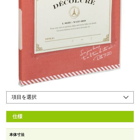
お気に入りの写真を入れられるポケット付きで持
ち運びにも便利なスクエアサイズ
メーカー希望小売価格：
¥1,900
+ 税
かける〜の台紙とは、ライト台紙よりも筆記具で書きやすく、ペ
ンやマーカーに加え、色鉛筆などもお使いいただける台紙です。
オンラインショップ
仕様
本体寸法