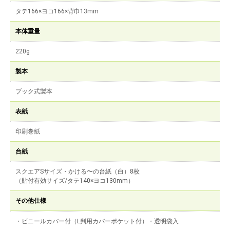
タテ166×ヨコ166×背巾13mm
本体重量
220g
製本
ブック式製本
表紙
印刷巻紙
台紙
スクエアSサイズ・かける〜の台紙（白）8枚
（貼付有効サイズ/タテ140×ヨコ130mm）
その他仕様
・ビニールカバー付（L判用カバーポケット付）・透明袋入