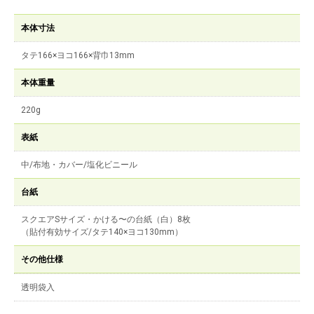
本体寸法
タテ166×ヨコ166×背巾13mm
本体重量
220g
表紙
中/布地・カバー/塩化ビニール
台紙
スクエアSサイズ・かける〜の台紙（白）8枚
（貼付有効サイズ/タテ140×ヨコ130mm）
その他仕様
透明袋入