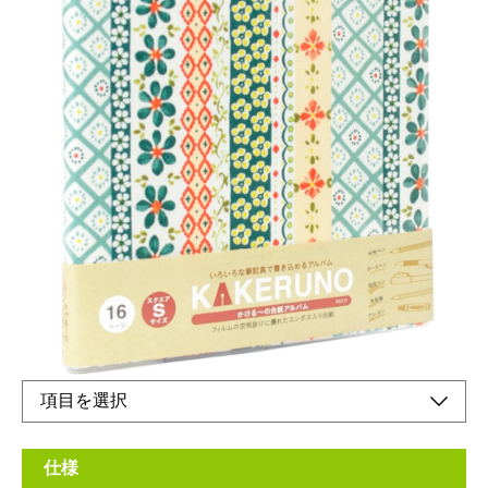
インテリア雑貨の布地を使用した可愛いアルバム
メーカー希望小売価格：
¥1,490
+ 税
生産終了品
かける〜の台紙とは、ライト台紙よりも筆記具で書きやすく、ペ
ンやマーカーに加え、色鉛筆などもお使いいただける台紙です。
仕様