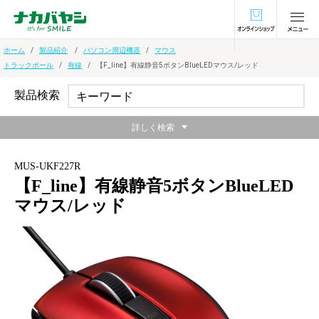
オンラインショ
ホーム
製品紹介
パソコン周辺機器
マウス
トラックボール
有線
【F_line】有線静音5ボタンBlueLEDマウス/レッド
製品検索
詳しく検索
MUS-UKF227R
【F_line】有線静音5ボタンBlueLED
マウス/レッド