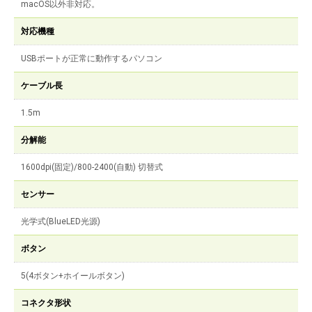
macOS以外非対応。
対応機種
USBポートが正常に動作するパソコン
ケーブル長
1.5m
分解能
1600dpi(固定)/800-2400(自動) 切替式
センサー
光学式(BlueLED光源)
ボタン
5(4ボタン+ホイールボタン)
コネクタ形状