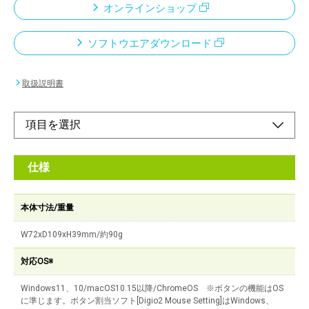
オンラインショップ
ソフトウエアダウンロード
取扱説明書
仕様
本体寸法/重量
W72xD109xH39mm/約90g
対応OS※
Windows11、10/macOS10.15以降/ChromeOS ※ボタンの機能はOS
に準じます。ボタン割当ソフト[Digio2 Mouse Setting]はWindows、