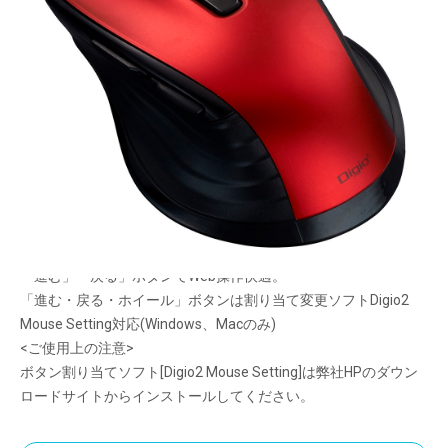
使いやすさをフル装備
メーカー希望小売価格：
¥3,690
+ 税
周囲を気にせず操作できるフル静音仕様。ホイールスクロールも
静か。
親指が自然にフィットする、握りやすい安定感のあるフォルム。
大画面の移動と細かい作業を両立させるおまかせ速度調整機能
(ASC)。
読み取り能力の高いBlueLEDセンサーを搭載。
「進む」「戻る」ボタンでWeb操作快適。
「進む・戻る・ホイール」ボタンは割り当て変更ソフトDigio2
Mouse Setting対応(Windows、Macのみ)
<ご使用上の注意>
ボタン割り当てソフト[Digio2 Mouse Setting]は弊社HPのダウン
ロードサイトからインストールしてください。