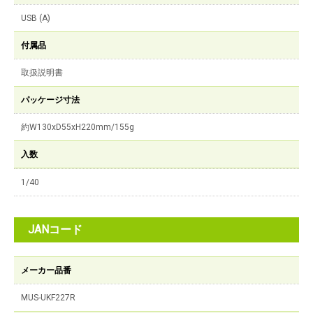
USB (A)
付属品
取扱説明書
パッケージ寸法
約W130xD55xH220mm/155g
入数
1/40
JANコード
メーカー品番
MUS-UKF227R