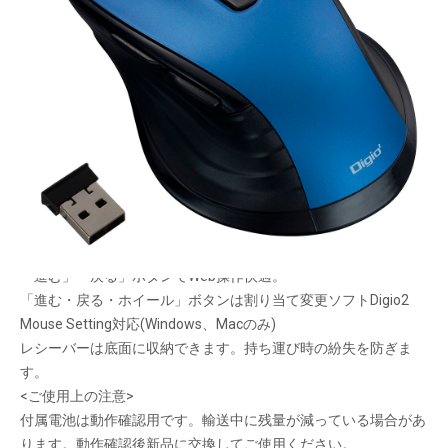
使いやすさをフル装備
メーカー希望小売価格：
¥5,120
+ 税
周囲を気にせず操作できるフル静音仕様。ホイールスクロールも
静か。
親指が自然にフィットする、握りやすい安定感のあるフォルム。
大画面の移動と細かい作業を両立させるおまかせ速度調整機能
(ASC)。
読み取り能力の高いBlueLEDセンサーを搭載。
「進む」「戻る」ボタンでWeb操作快適。
「進む・戻る・ホイール」ボタンは割り当て変更ソフトDigio2
Mouse Setting対応(Windows、Macのみ)
レシーバーは底面に収納できます。持ち運び時の紛失を防ぎま
す。
<ご使用上の注意>
付属電池は動作確認用です。輸送中に残量が減っている場合があ
ります。動作確認後新品に交換してご使用ください。