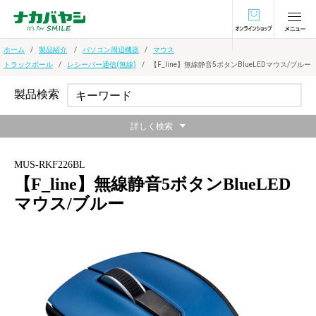
オンラインショ
ホーム
製品紹介
パソコン周辺機器
マウス
トラックボール
レシーバー通信(無線)
【F_line】無線静音5ボタンBlueLEDマウス/ブルー
製品検索
詳しく検索
MUS-RKF226BL
【F_line】無線静音5ボタンBlueLED
マウス/ブルー