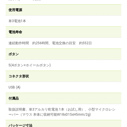
使用電源
単3電池1本
電池寿命
連続動作時間 約256時間、電池交換の目安 約552日
ボタン
5(4ボタン+ホイールボタン)
コネクタ形状
USB (A)
付属品
取扱説明書、単3アルカリ乾電池 1本（お試し用）、小型マイクロレシ
ーバー（マウス 本体に収納可能W18xD15xH5mm/2g)
パッケージ寸法