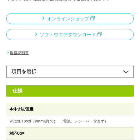
オンラインショップ
ソフトウエアダウンロード
取扱説明書
仕様
本体寸法/重量
W72xD109xH39mm/約70g （電池、レシーバー含まず）
対応OS※