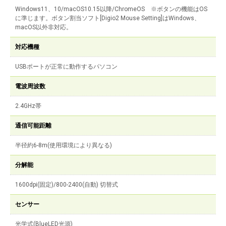
Windows11、10/macOS10.15以降/ChromeOS ※ボタンの機能はOS
に準じます。ボタン割当ソフト[Digio2 Mouse Setting]はWindows、
macOS以外非対応。
対応機種
USBポートが正常に動作するパソコン
電波周波数
2.4GHz帯
通信可能距離
半径約6-8m(使用環境により異なる)
分解能
1600dpi(固定)/800-2400(自動) 切替式
センサー
光学式(BlueLED光源)