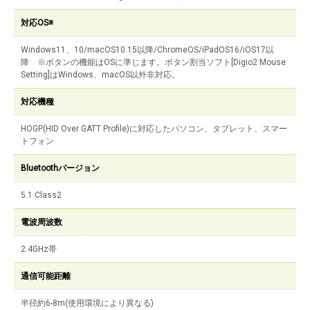
対応OS※
Windows11、10/macOS10.15以降/ChromeOS/iPadOS16/iOS17以
降 ※ボタンの機能はOSに準じます。ボタン割当ソフト[Digio2 Mouse
Setting]はWindows、macOS以外非対応。
対応機種
HOGP(HID Over GATT Profile)に対応したパソコン、タブレット、スマー
トフォン
Bluetoothバージョン
5.1 Class2
電波周波数
2.4GHz帯
通信可能距離
半径約6-8m(使用環境により異なる)