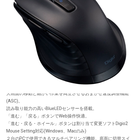
使いやすさをフル装備
メーカー希望小売価格：
¥6,120
+ 税
限定品
周囲を気にせず操作できるフル静音仕様。ホイールスクロールも
静か。
親指が自然にフィットする、握りやすい安定感のあるフォルム。
大画面の移動と細かい作業を両立させるおまかせ速度調整機能
(ASC)。
読み取り能力の高いBlueLEDセンサーを搭載。
「進む」「戻る」ボタンでWeb操作快適。
「進む・戻る・ホイール」ボタンは割り当て変更ソフトDigio2
Mouse Setting対応(Windows、Macのみ)
２台のPCで使用できるマルチペアリング機能。底面に切替スイ