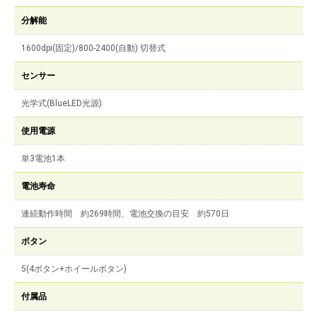
分解能
1600dpi(固定)/800-2400(自動) 切替式
センサー
光学式(BlueLED光源)
使用電源
単3電池1本
電池寿命
連続動作時間 約269時間、電池交換の目安 約570日
ボタン
5(4ボタン+ホイールボタン)
付属品