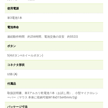
使用電源
単3電池1本
電池寿命
連続動作時間 約256時間、電池交換の目安 約552日
ボタン
5(4ボタン+ホイールボタン)
コネクタ形状
USB (A)
付属品
取扱説明書、単3アルカリ乾電池 1本（お試し用）、小型マイクロレシ
ーバー（マウス 本体に収納可能W18xD15xH5mm/2g)
パッケージ寸法