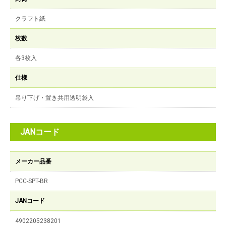
クラフト紙
枚数
各3枚入
仕様
吊り下げ・置き共用透明袋入
JANコード
メーカー品番
PCC-SPT-BR
JANコード
4902205238201