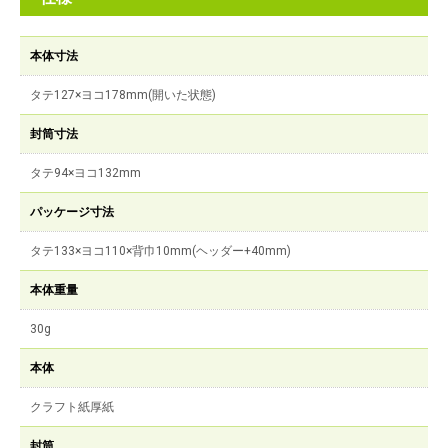
本体寸法
タテ127×ヨコ178mm(開いた状態)
封筒寸法
タテ94×ヨコ132mm
パッケージ寸法
タテ133×ヨコ110×背巾10mm(ヘッダー+40mm)
本体重量
30g
本体
クラフト紙厚紙
封筒