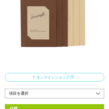
Simplaft 【シンプラフト】
テーマ：『送る』メッセージを添えて写真を送り
ましょう
メーカー希望小売価格：
¥430
+ 税
for instax mini size 86×56mm
見開きの差込式の写真台紙と専用の封筒がセットになったカード
です。
写真と共にメッセージを添えて思い出をシェアできます。
オンラインショップ
仕様