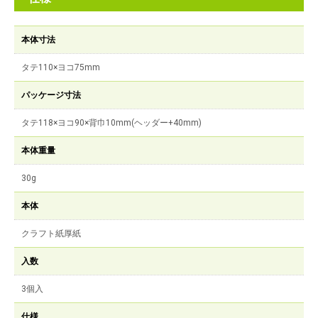
本体寸法
タテ110×ヨコ75mm
パッケージ寸法
タテ118×ヨコ90×背巾10mm(ヘッダー+40mm)
本体重量
30g
本体
クラフト紙厚紙
入数
3個入
仕様