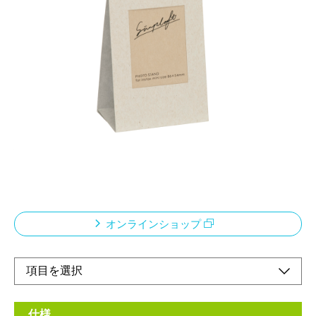
Simplaft 【シンプラフト】
テーマ：『飾る』 お気に入りの写真を飾りまし
ょう
メーカー希望小売価格：
¥280
+ 税
for instax mini size 86×54mm
組み立て式の簡易フォトスタンドです。
簡単に組み立てることができ、写真周りのスペースにタイトルや
日付を書き込むことができます。
オンラインショップ
仕様