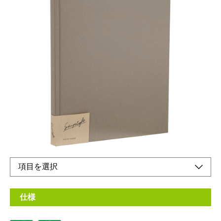
テーマ：『整理』溜まった写真を整理しましょう
メーカー希望小売価格：
¥2,800
+ 税
プリントした写真を整理するためのアルバムです。
台紙は、ましかく89サイズ写真やL判写真などを自由にレイアウ
トできるフリー台紙です。
オンラインショップ
仕様