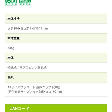
本体寸法
タテ304×ヨコ217×背巾17mm
本体重量
635g
本体
特殊紙ポリプロピレン貼表紙
台紙
A4サイズプラコート台紙(クラフト)8枚
(貼付有効サイズ／タテ285×ヨコ190mm）
JANコード