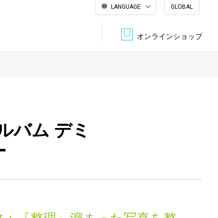
LANGUAGE
GLOBAL
English
繁體中文
简体中文
한국어
日本語
オンラインショップ
文書管理・機密抹消
会社概要
収納・整理用品
ファニチャー
DPS（データ・プリント・サービス）
認証一覧
筆記具
パソコン周辺機器
ルバム デミ
ー
サステナブルな紙器製品「asue（あすえ）」
ボード用品
事務用品
キャラクター・
学童用品
シリーズ商品