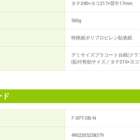
タテ240×ヨコ217×背巾17mm
500g
特殊紙ポリプロピレン貼表紙
デミサイズプラコート台紙(クラフ
(貼付有効サイズ／タテ215×ヨコ1
ード
ｱ-SPT-DB-N
4902205238379