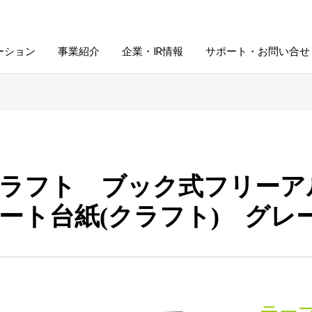
ーション
事業紹介
企業・IR情報
サポート・お問い合せ
レーム・
シュレッダ・
図書館ソリューション
経営方針
ラミネータ
ファイル・
学校ソリューション
沿革
紙製品
ラフト ブック式フリーア
ホルダー用品
ート台紙(クラフト) グレ
総務＋クリエイティブ
採用情報
連
デジタルカメラ関連
デジタル文具