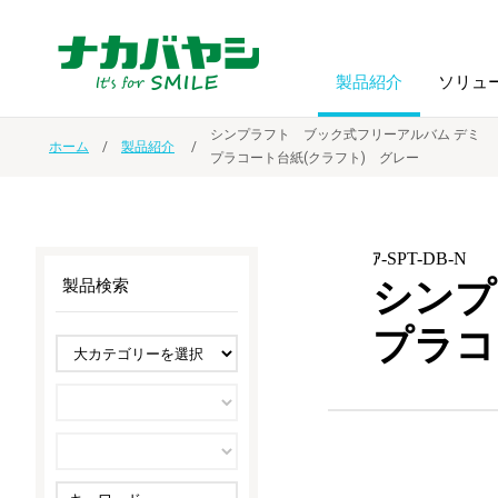
製品紹介
ソリュ
シンプラフト ブック式フリーアルバム デミ
ホーム
製品紹介
プラコート台紙(クラフト) グレー
フォトフ
BPO
トップメッセージ
（ビジネス・プロセス・アウトソーシング）
アルバム
額縁
ｱ-SPT-DB-N
オーダー手帳・ノベルティ制作
IR情報
プリンタ用紙
ノート・
シンプ
製品検索
プラコ
スマートフォン・
ドキュメントスキャニングサービス
サステナビリティ
ゲーム関
タブレット関連
導入事例
防災・
シルバー
セキュリティ用品