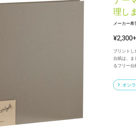
テー
理し
メーカー希
新製品一覧
¥2,300
プリントし
台紙は、ま
るフリー台
オンラ