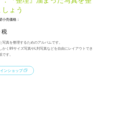
マ：『整理』溜まった写真を整
ましょう
望小売価格：
+ 税
た写真を整理するためのアルバムです。
しかく89サイズ写真やL判写真などを自由にレイアウトでき
紙です。
インショップ