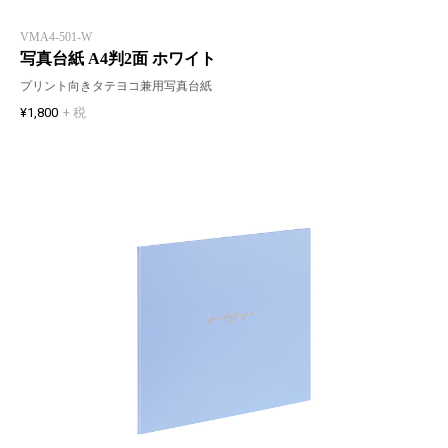
VMA4-501-W
写真台紙 A4判2面 ホワイト
プリント向きタテヨコ兼用写真台紙
¥1,800
+ 税