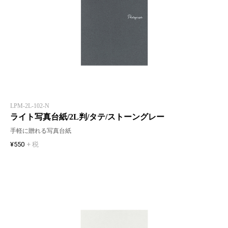
LPM-2L-102-N
ライト写真台紙/2L判/タテ/ストーングレー
手軽に贈れる写真台紙
¥550
+ 税