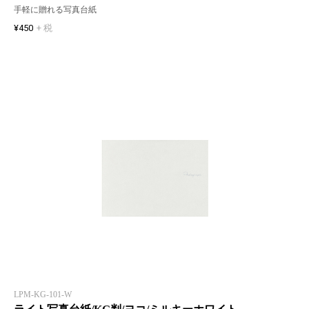
手軽に贈れる写真台紙
¥450
+ 税
LPM-KG-101-W