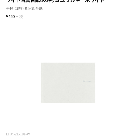
ライト写真台紙/KG判/ヨコ/ミルキーホワイト
手軽に贈れる写真台紙
¥450
+ 税
LPM-2L-101-W