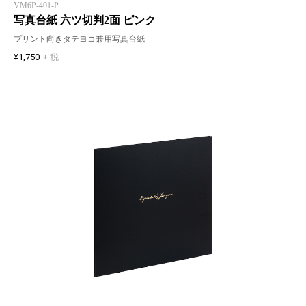
VM6P-401-P
写真台紙 六ツ切判2面 ピンク
プリント向きタテヨコ兼用写真台紙
¥1,750
+ 税