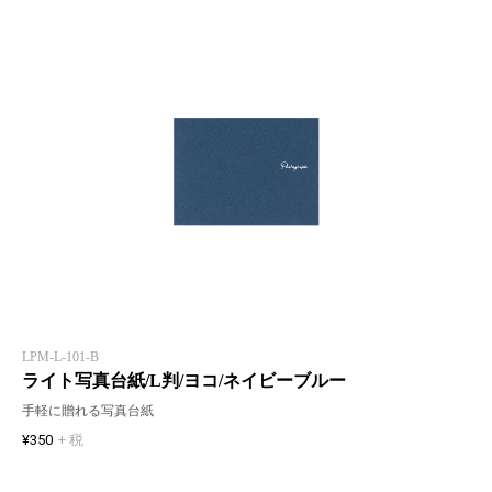
LPM-L-101-B
ライト写真台紙/L判/ヨコ/ネイビーブルー
手軽に贈れる写真台紙
¥350
+ 税