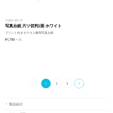
VM6P-401-W
写真台紙 六ツ切判2面 ホワイト
プリント向きタテヨコ兼用写真台紙
¥1,750
+ 税
1
2
3
製品紹介