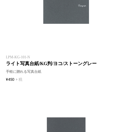
LPM-KG-101-N
ライト写真台紙/KG判/ヨコ/ストーングレー
手軽に贈れる写真台紙
¥450
+ 税