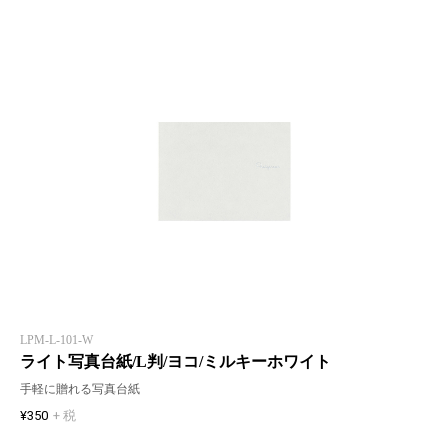
LPM-L-101-W
ライト写真台紙/L判/ヨコ/ミルキーホワイト
手軽に贈れる写真台紙
¥350
+ 税