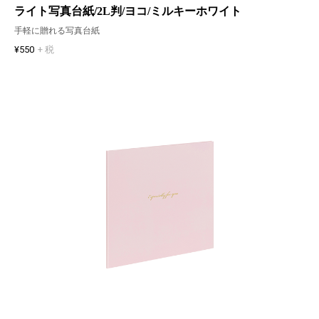
ライト写真台紙/2L判/ヨコ/ミルキーホワイト
手軽に贈れる写真台紙
¥550
+ 税