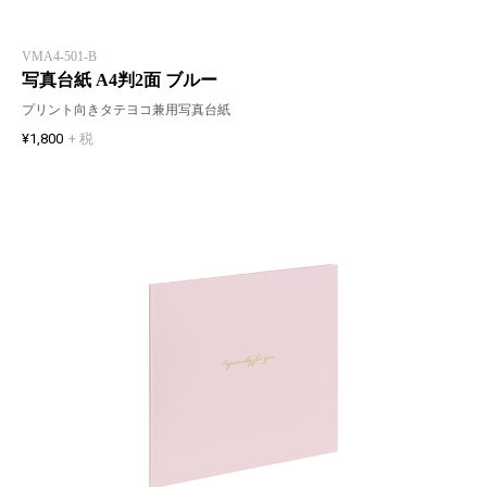
VMA4-501-B
写真台紙 A4判2面 ブルー
プリント向きタテヨコ兼用写真台紙
¥1,800
+ 税