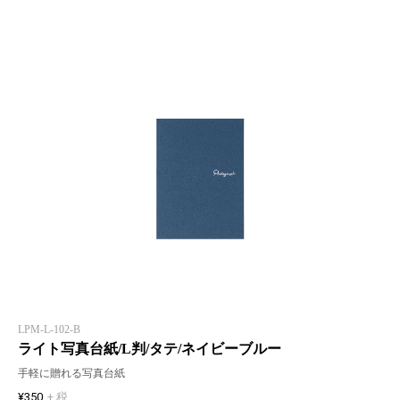
LPM-L-102-B
ライト写真台紙/L判/タテ/ネイビーブルー
手軽に贈れる写真台紙
¥350
+ 税