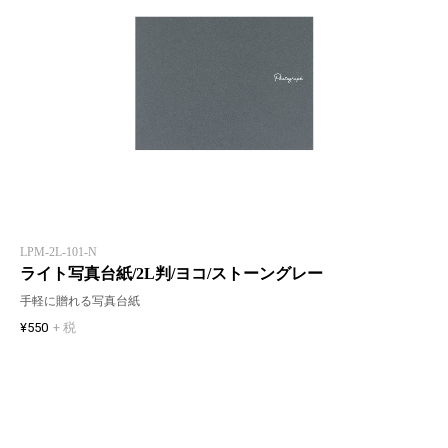
LPM-2L-101-N
ライト写真台紙/2L判/ヨコ/ストーングレー
手軽に贈れる写真台紙
¥550
+ 税