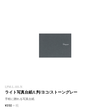
LPM-L-101-N
ライト写真台紙/L判/ヨコ/ストーングレー
手軽に贈れる写真台紙
¥350
+ 税