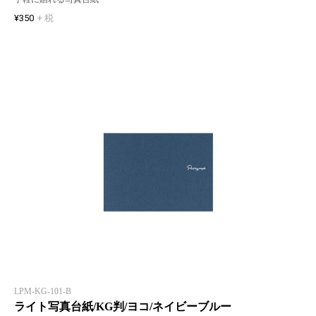
¥350
+ 税
LPM-KG-101-B
ライト写真台紙/KG判/ヨコ/ネイビーブルー