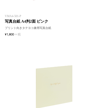
VMA4-501-P
写真台紙 A4判2面 ピンク
プリント向きタテヨコ兼用写真台紙
¥1,800
+ 税