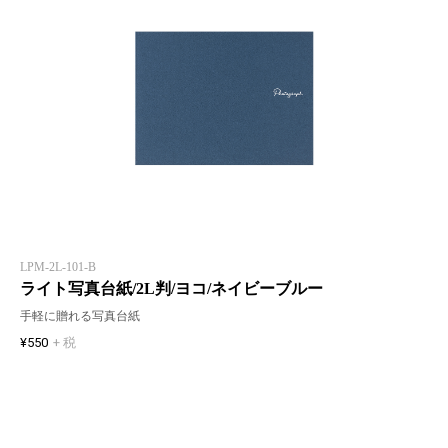
LPM-2L-101-B
ライト写真台紙/2L判/ヨコ/ネイビーブルー
手軽に贈れる写真台紙
¥550
+ 税