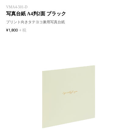
VMA4-501-D
写真台紙 A4判2面 ブラック
プリント向きタテヨコ兼用写真台紙
¥1,800
+ 税