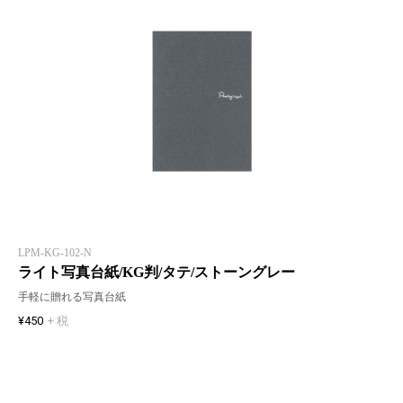
LPM-KG-102-N
ライト写真台紙/KG判/タテ/ストーングレー
手軽に贈れる写真台紙
¥450
+ 税