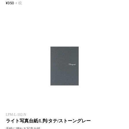
¥350
+ 税
LPM-L-102-N
ライト写真台紙/L判/タテ/ストーングレー
手軽に贈れる写真台紙