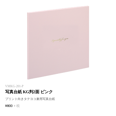
VMKG-201-P
写真台紙 KG判2面 ピンク
プリント向きタテヨコ兼用写真台紙
¥800
+ 税