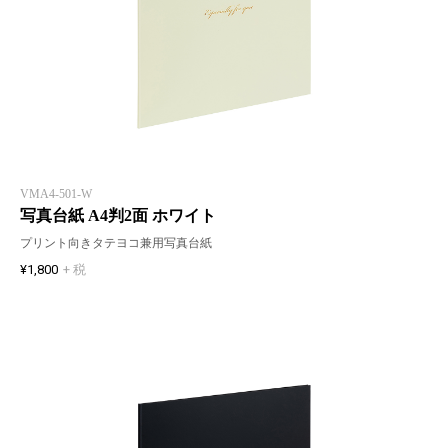
VMA4-501-W
写真台紙 A4判2面 ホワイト
プリント向きタテヨコ兼用写真台紙
¥1,800
+ 税