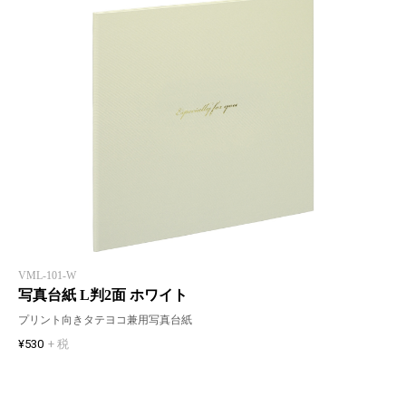
VML-101-W
写真台紙 L判2面 ホワイト
プリント向きタテヨコ兼用写真台紙
¥530
+ 税