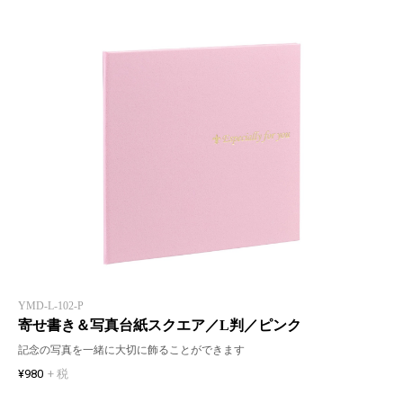
YMD-L-102-P
寄せ書き＆写真台紙スクエア／L判／ピンク
記念の写真を一緒に大切に飾ることができます
¥980
+ 税