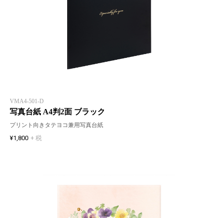
VMA4-501-D
写真台紙 A4判2面 ブラック
プリント向きタテヨコ兼用写真台紙
¥1,800
+ 税