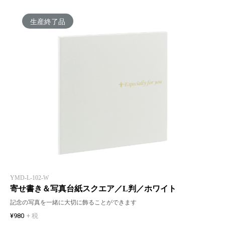
生産終了品
YMD-L-102-W
寄せ書き＆写真台紙スクエア／L判／ホワイト
記念の写真を一緒に大切に飾ることができます
¥980
+ 税