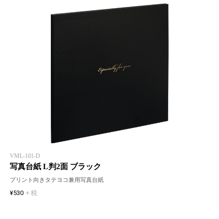
VML-101-D
写真台紙 L判2面 ブラック
プリント向きタテヨコ兼用写真台紙
¥530
+ 税