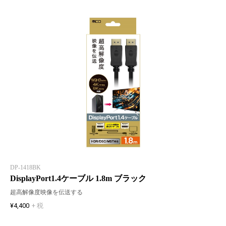
DP-1418BK
DisplayPort1.4ケーブル 1.8m ブラック
超高解像度映像を伝送する
¥4,400
+ 税