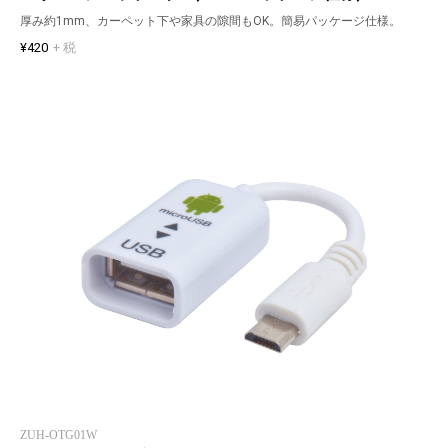
厚み約1mm、カーペット下や家具の隙間もOK。簡易パッケージ仕様。
¥420
+ 税
ZUH-OTG01W