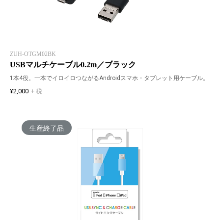
ZUH-OTGM02BK
USBマルチケーブル0.2m／ブラック
1本4役。一本でイロイロつながるAndroidスマホ・タブレット用ケーブル。
¥2,000
+ 税
生産終了品