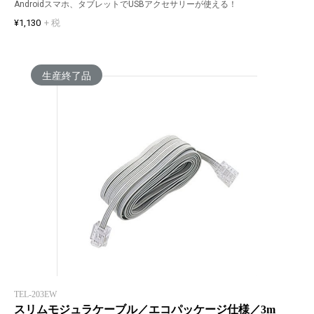
Androidスマホ、タブレットでUSBアクセサリーが使える！
¥1,130
+ 税
生産終了品
TEL-203EW
スリムモジュラケーブル／エコパッケージ仕様／3m