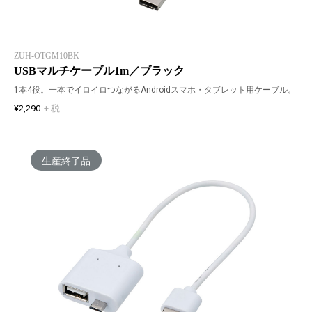
ZUH-OTGM10BK
USBマルチケーブル1m／ブラック
1本4役。一本でイロイロつながるAndroidスマホ・タブレット用ケーブル。
¥2,290
+ 税
生産終了品