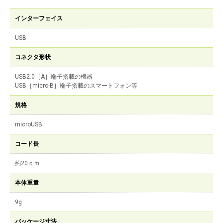
インターフェイス
USB
コネクタ形状
USB2.0［A］端子搭載の機器
USB［micro-B］端子搭載のスマートフォン等
規格
microUSB
コード長
約20ｃｍ
本体重量
9g
パッケージ寸法