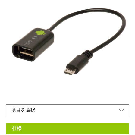
Androidスマホ、タブレットでUSBアクセサリーが
使える！
メーカー希望小売価格：
¥1,130
+ 税
生産終了品
●USB AをmicroBに変換します。USBメモリやマウスがAndroidス
マホ、タブレットで使えるようになります。
仕様