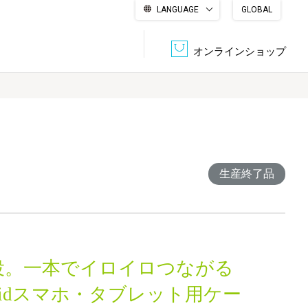
LANGUAGE
GLOBAL
English
繁體中文
简体中文
한국어
日本語
オンラインショップ
文書管理・機密抹消
会社概要
収納・整理用品
ファニチャー
DPS（データ・プリント・サービス）
認証一覧
生産終了品
筆記具
パソコン周辺機器
サステナブルな紙器製品「asue（あすえ）」
ボード用品
事務用品
4役。一本でイロイロつながる
キャラクター・
学童用品
シリーズ商品
roidスマホ・タブレット用ケー