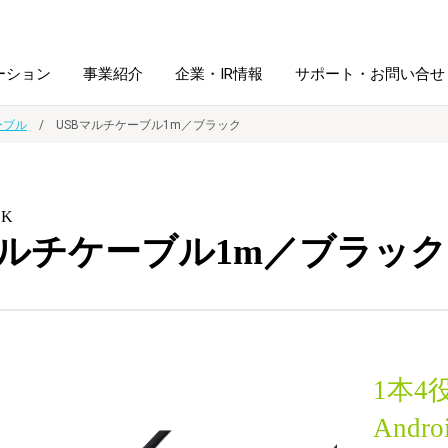
ーション
事業紹介
企業・IR情報
サポート・お問い合せ
ーブル
USBマルチケーブル1m／ブラック
レーム・
シュレッダ・
図書館ソリューション
経営方針
ラミネータ
BK
マルチケーブル1m／ブラック
ファイル・
学校ソリューション
沿革
紙製品
ホルダー用品
総務＋クリエイティブ
採用情報
連
デジタルカメラ関連
1本
デジタル文具
And