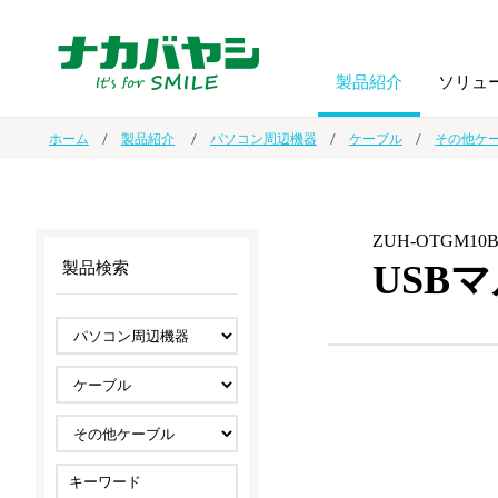
製品紹介
ソリュ
ホーム
製品紹介
パソコン周辺機器
ケーブル
その他ケ
フォトフ
BPO
トップメッセージ
（ビジネス・プロセス・アウトソーシング）
アルバム
額縁
ZUH-OTGM10
USB
製品検索
オーダー手帳・ノベルティ制作
IR情報
プリンタ用紙
ノート・
スマートフォン・
ドキュメントスキャニングサービス
サステナビリティ
ゲーム関
タブレット関連
導入事例
防災・
シルバー
セキュリティ用品