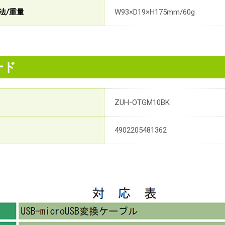
法/重量
W93×D19×H175mm/60g
ード
ZUH-OTGM10BK
4902205481362