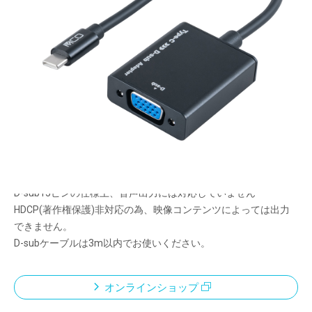
USB Type-CをD-sub15ピン(VGA端子)に変換し、映
像を出力できるアダプタ
メーカー希望小売価格：
¥2,400
+ 税
USB Type-C端子をD-sub15ピンに変換
Full HD解像度（1920×1080 60Hz）出力に対応
接続してすぐに使える、プラグアンドプレイに対応
スタイリッシュなアルミニウムカバー採用
<ご使用上の注意>
D-sub15ピンの仕様上、音声出力には対応していません
HDCP(著作権保護)非対応の為、映像コンテンツによっては出力
できません。
D-subケーブルは3m以内でお使いください。
オンラインショップ