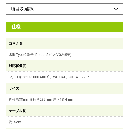
仕様
コネクタ
USB Type-C端子 -D-sub15ピン(VGA端子)
対応解像度
フルHD(1920×1080 60Hz)、WUXGA、UXGA、720p
サイズ
約横幅38mm奥行き235mm 厚さ13.4mm
ケーブル長
約15cm